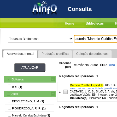
Consulta
Home
Bibliotecas
I
Acervo documental
Produção científica
Coleção de periódicos
Ordenar
Relevância
Autor
Título
Ano
por:
Registros recuperados : 1
Biblioteca
Marcelo Curitiba Espindula
;
ROCHA, 
BRT
(1)
amazonicos : variabilidade genetica
CAETANO, L. C. S.; SILVA, J. A. da;
1.
Autor
qualidade Vitória, ES : Incaper, cap. 2
Biblioteca(s):
Biblioteca Rui Tendinh
DIOCLECIANO, J. M.
(1)
Registros recuperados : 1
FIGUEIREDO, A. R. R.
(1)
Marcelo Curitiba Espindula
(1)