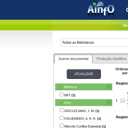
Ho
Acervo documental
Produção científica
Ordena
por
Registr
Biblioteca
BRT
(1)
1.
Autor
DIOCLECIANO, J. M.
(1)
Registr
FIGUEIREDO, A. R. R.
(1)
Marcelo Curitiba Espindula
(1)