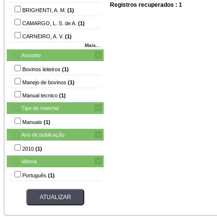
Registros recuperados : 1
BRIGHENTI, A. M.
(1)
CAMARGO, L. S. de A.
(1)
CARNEIRO, A. V.
(1)
Mais...
Assunto
Bovinos leiteiros
(1)
Manejo de bovinos
(1)
Manual tecnico
(1)
Tipo do material
Manuais
(1)
Ano de publicação
2010
(1)
Idioma
Português
(1)