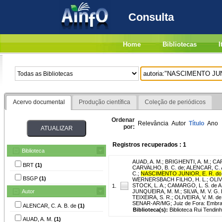
Consulta
Home
Bibliotecas
I
Acervo documental
Produção científica
Coleção de periódicos
Ordenar
Relevância
Autor
Título
Ano
por:
Registros recuperados : 1
Biblioteca
AUAD, A. M.
;
BRIGHENTI, A. M.
;
CAR
BRT
(1)
CARVALHO, B. C. de
;
ALENCAR, C. A
C.
;
NASCIMENTO JUNIOR, E. R. do
BSGP
(1)
WERNERSBACH FILHO, H. L.
;
OLIV
STOCK, L. A.
;
CAMARGO, L. S. de A
1.
Autor
JUNQUEIRA, M. M.
;
SILVA, M. V. G. 
TEIXEIRA, S. R.
;
OLIVEIRA, V. M. de
SENAR-AR/MG; Juiz de Fora: Embrapa 
ALENCAR, C. A. B. de
(1)
Biblioteca(s):
Biblioteca Rui Tendin
AUAD, A. M.
(1)