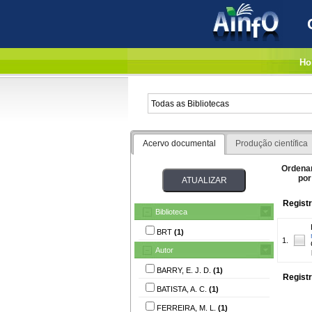
Ho
Acervo documental
Produção científica
Ordena
por
Registr
Biblioteca
BRT
(1)
1.
Autor
BARRY, E. J. D.
(1)
Registr
BATISTA, A. C.
(1)
FERREIRA, M. L.
(1)