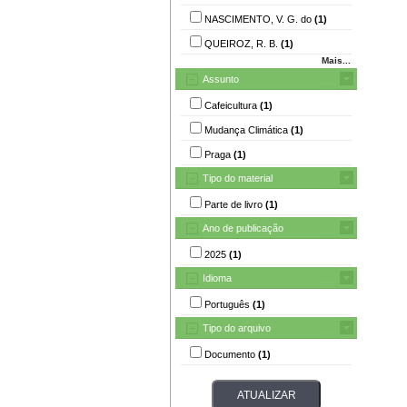
NASCIMENTO, V. G. do
(1)
QUEIROZ, R. B.
(1)
Mais...
Assunto
Cafeicultura
(1)
Mudança Climática
(1)
Praga
(1)
Tipo do material
Parte de livro
(1)
Ano de publicação
2025
(1)
Idioma
Português
(1)
Tipo do arquivo
Documento
(1)