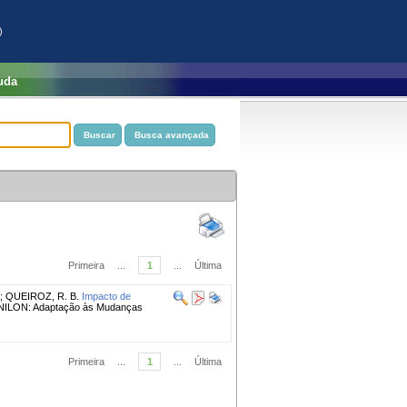
)
uda
Primeira
...
1
...
Última
;
QUEIROZ, R. B.
Impacto de
 CONILON: Adaptação às Mudanças
Primeira
...
1
...
Última