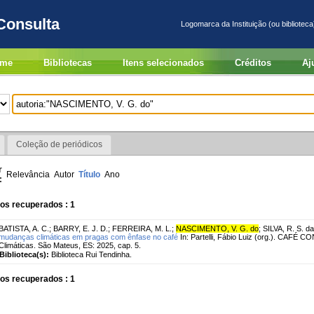
Consulta
Logomarca da Instituição (ou biblioteca
me
Bibliotecas
Itens selecionados
Créditos
Aj
Coleção de periódicos
r
Relevância
Autor
Título
Ano
:
os recuperados : 1
BATISTA, A. C.
;
BARRY, E. J. D.
;
FERREIRA, M. L.
;
NASCIMENTO, V. G. do
;
SILVA, R. S. da
mudanças climáticas em pragas com ênfase no café
In: Partelli, Fábio Luiz (org.). CAFÉ
Climáticas. São Mateus, ES: 2025, cap. 5.
Biblioteca(s):
Biblioteca Rui Tendinha.
os recuperados : 1