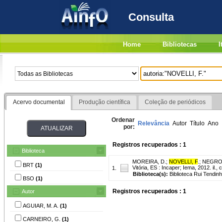
Consulta
Home
Bibliotecas
I
Acervo documental
Produção científica
Coleção de periódicos
Ordenar
Relevância
Autor
Título
Ano
por:
Registros recuperados : 1
Biblioteca
MOREIRA, D.
;
NOVELLI, F
.
;
NEGRO,
BRT
(1)
Vitória, ES : Incaper; Iema, 2012. il.,
1.
Biblioteca(s):
Biblioteca Rui Tendin
BSO
(1)
Registros recuperados : 1
Autor
AGUIAR, M. A.
(1)
CARNEIRO, G.
(1)