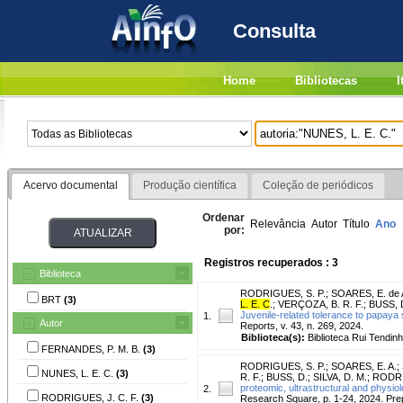
Consulta
Home
Bibliotecas
I
Acervo documental
Produção científica
Coleção de periódicos
Ordenar
Relevância
Autor
Título
Ano
por:
Registros recuperados : 3
Biblioteca
RODRIGUES, S. P.
;
SOARES, E. de 
BRT
(3)
L. E. C
.
;
VERÇOZA, B. R. F.
;
BUSS, D
Juvenile-related tolerance to papaya 
1.
Autor
Reports, v. 43, n. 269, 2024.
Biblioteca(s):
Biblioteca Rui Tendinh
FERNANDES, P. M. B.
(3)
RODRIGUES, S. P.
;
SOARES, E. A.
;
NUNES, L. E. C.
(3)
R. F.
;
BUSS, D.
;
SILVA, D. M.
;
RODRI
proteomic, ultrastructural and physio
2.
RODRIGUES, J. C. F.
(3)
Research Square, p. 1-24, 2024. Prep