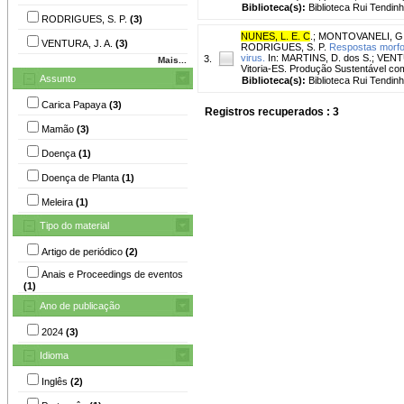
Biblioteca(s):
Biblioteca Rui Tendinh
RODRIGUES, S. P.
(3)
NUNES, L. E. C
.
;
MONTOVANELI, G.
VENTURA, J. A.
(3)
RODRIGUES, S. P.
Respostas morfol
virus.
In: MARTINS, D. dos S.; VENT
3.
Mais...
Vitoria-ES. Produção Sustentável com 
Assunto
Biblioteca(s):
Biblioteca Rui Tendinh
Carica Papaya
(3)
Registros recuperados : 3
Mamão
(3)
Doença
(1)
Doença de Planta
(1)
Meleira
(1)
Tipo do material
Artigo de periódico
(2)
Anais e Proceedings de eventos
(1)
Ano de publicação
2024
(3)
Idioma
Inglês
(2)