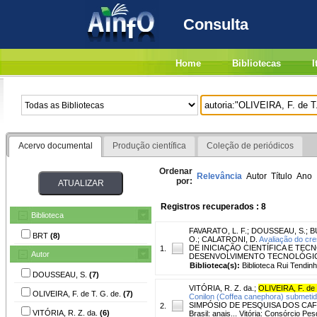
Consulta
Home
Bibliotecas
I
Acervo documental
Produção científica
Coleção de periódicos
Ordenar
Relevância
Autor
Título
Ano
por:
Registros recuperados : 8
Biblioteca
FAVARATO, L. F.
;
DOUSSEAU, S.
;
B
BRT
(8)
O.
;
CALATRONI, D.
Avaliação do cres
DE INICIAÇÃO CIENTÍFICA E TECN
1.
Autor
DESENVOLVIMENTO TECNOLÓGICO E I
Biblioteca(s):
Biblioteca Rui Tendinh
DOUSSEAU, S.
(7)
VITÓRIA, R. Z. da.
;
OLIVEIRA, F. de 
OLIVEIRA, F. de T. G. de.
(7)
Conilon (Coffea canephora) submetido
SIMPÓSIO DE PESQUISA DOS CAFÉS DO
2.
VITÓRIA, R. Z. da.
(6)
Brasil: anais... Vitória: Consórcio Pe