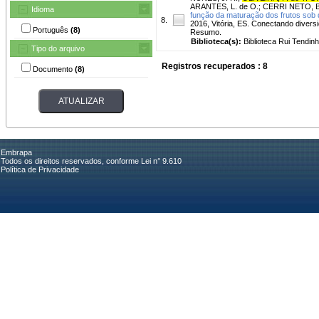
ARANTES, L. de O.
;
CERRI NETO, B
Idioma
função da maturação dos frutos sob 
8.
2016, Vitória, ES. Conectando divers
Português
(8)
Resumo.
Biblioteca(s):
Biblioteca Rui Tendinh
Tipo do arquivo
Registros recuperados : 8
Documento
(8)
Embrapa
Todos os direitos reservados, conforme Lei n° 9.610
Política de Privacidade