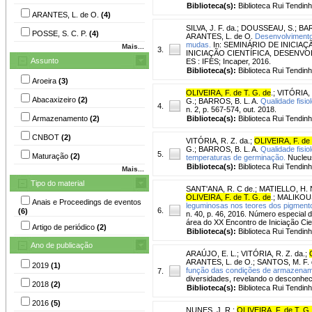
Biblioteca(s):
Biblioteca Rui Tendinh
ARANTES, L. de O.
(4)
SILVA, J. F. da.
;
DOUSSEAU, S.
;
BAR
POSSE, S. C. P.
(4)
ARANTES, L. de O.
Desenvolvimento 
mudas.
In: SEMINÁRIO DE INICIAÇ
Mais...
3.
INICIAÇÃO CIENTÍFICA, DESENVOL
Assunto
ES : IFES; Incaper, 2016.
Biblioteca(s):
Biblioteca Rui Tendinh
Aroeira
(3)
OLIVEIRA, F. de T. G. de
.
;
VITÓRIA, 
Abacaxizeiro
(2)
G.
;
BARROS, B. L. A.
Qualidade fisi
4.
n. 2, p. 567-574, out. 2018.
Armazenamento
(2)
Biblioteca(s):
Biblioteca Rui Tendinh
CNBOT
(2)
VITÓRIA, R. Z. da.
;
OLIVEIRA, F. de 
G.
;
BARROS, B. L. A.
Qualidade fisi
5.
Maturação
(2)
temperaturas de germinação.
Nucleus
Biblioteca(s):
Biblioteca Rui Tendinh
Mais...
Tipo do material
SANT'ANA, R. C de.
;
MATIELLO, H. 
OLIVEIRA, F. de T. G. de
.
;
MALIKOUS
Anais e Proceedings de eventos
leguminosas nos teores dos pigmentos
6.
(6)
n. 40, p. 46, 2016. Número especial
área do XX Encontro de Iniciação Cie
Artigo de periódico
(2)
Biblioteca(s):
Biblioteca Rui Tendinh
Ano de publicação
ARAÚJO, E. L.
;
VITÓRIA, R. Z. da.
;
ARANTES, L. de O.
;
SANTOS, M. F. 
2019
(1)
função das condições de armazenam
7.
diversidades, revelando o desconhec
2018
(2)
Biblioteca(s):
Biblioteca Rui Tendinh
2016
(5)
NUNES, J. R.
;
OLIVEIRA, F. de T. G.