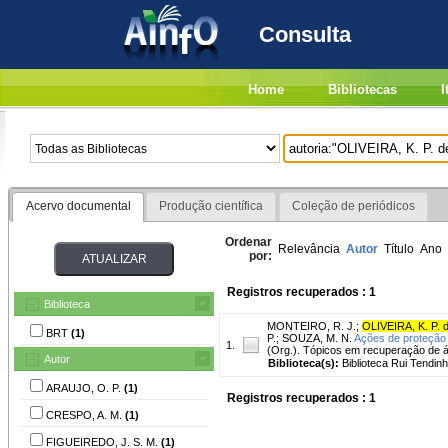
Consulta
Home
Bibliotecas
I
Acervo documental
Produção científica
Coleção de periódicos
Ordenar
Relevância
Autor
Título
Ano
por:
Registros recuperados : 1
Biblioteca
MONTEIRO, R. J.
;
OLIVEIRA, K. P. 
BRT
(1)
P.
;
SOUZA, M. N.
Ações de proteção 
1.
(Org.). Tópicos em recuperação de á
Autor
Biblioteca(s):
Biblioteca Rui Tendinh
ARAUJO, O. P.
(1)
Registros recuperados : 1
CRESPO, A. M.
(1)
FIGUEIREDO, J. S. M.
(1)