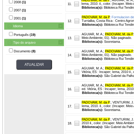
2008
(1)
Iema, 2010. il., color. (Incaper. Mei
11.
Biblioteca(s):
Biblioteca Rui Tendi
2007
(1)
PADOVAM, M. da P
.
Formulacion de 
2001
(1)
Turrialba, Costa Rica : Centro Agr
12.
Biblioteca(s):
Biblioteca Rui Tendi
Idioma
AGUIAR, M. A.
;
PADOVAM, M. da P
.
Português
(19)
Meio Ambiente, 01). Não paginado.
13.
Biblioteca(s):
Sooretama.
Tipo do arquivo
Documento
(8)
AGUIAR, M. A.
;
PADOVAM, M. da P
.
Meio Ambiente, 01). Não paginado.
14.
Biblioteca(s):
Biblioteca Rui Tendi
AGUIAR, M. A.
;
PADOVAM, M. da P
.
Vitória, ES : Incaper; Iema, 2010 il.
15.
Biblioteca(s):
São Gabriel da Palha
AGUIAR, M. A.
;
PADOVAM, M. da P
.
ed. Vitória, ES : Incaper; Iema, 2010.
16.
Biblioteca(s):
Biblioteca Rui Tendi
PADOVAM, M. da P
.
;
VENTURIM, J.
Iema, 2010. il., color. (Incaper. Mei
17.
Biblioteca(s):
Sooretama.
PADOVAM, M. da P
.
;
VENTURIM, J.
2010 il., color. (Incaper. Meio Ambie
18.
Biblioteca(s):
São Gabriel da Palha