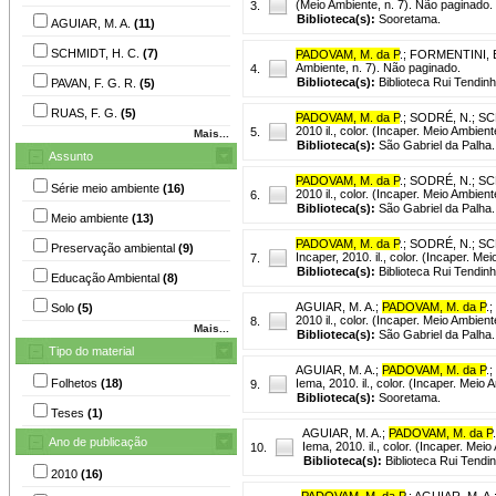
(Meio Ambiente, n. 7). Não paginado.
3.
Biblioteca(s):
Sooretama.
AGUIAR, M. A.
(11)
SCHMIDT, H. C.
(7)
PADOVAM, M. da P
.
;
FORMENTINI, E
Ambiente, n. 7). Não paginado.
4.
Biblioteca(s):
Biblioteca Rui Tendinh
PAVAN, F. G. R.
(5)
RUAS, F. G.
(5)
PADOVAM, M. da P
.
;
SODRÉ, N.
;
SC
2010 il., color. (Incaper. Meio Ambien
5.
Mais...
Biblioteca(s):
São Gabriel da Palha.
Assunto
PADOVAM, M. da P
.
;
SODRÉ, N.
;
SC
Série meio ambiente
(16)
2010 il., color. (Incaper. Meio Ambien
6.
Biblioteca(s):
São Gabriel da Palha.
Meio ambiente
(13)
PADOVAM, M. da P
.
;
SODRÉ, N.
;
SC
Preservação ambiental
(9)
Incaper, 2010. il., color. (Incaper. M
7.
Biblioteca(s):
Biblioteca Rui Tendin
Educação Ambiental
(8)
AGUIAR, M. A.
;
PADOVAM, M. da P
.
;
Solo
(5)
2010 il., color. (Incaper. Meio Ambien
8.
Mais...
Biblioteca(s):
São Gabriel da Palha.
Tipo do material
AGUIAR, M. A.
;
PADOVAM, M. da P
.
;
Folhetos
(18)
Iema, 2010. il., color. (Incaper. Meio
9.
Biblioteca(s):
Sooretama.
Teses
(1)
AGUIAR, M. A.
;
PADOVAM, M. da P
.
Ano de publicação
Iema, 2010. il., color. (Incaper. Mei
10.
Biblioteca(s):
Biblioteca Rui Tendi
2010
(16)
PADOVAM, M. da P
.
;
AGUIAR, M. A.