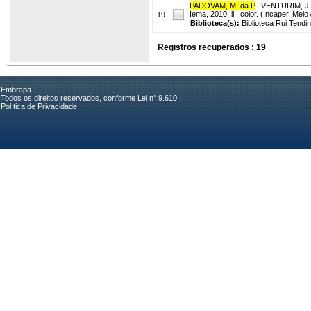
PADOVAM, M. da P
.
;
VENTURIM, J.
Iema, 2010. il., color. (Incaper. Mei
19.
Biblioteca(s):
Biblioteca Rui Tendi
Registros recuperados : 19
Embrapa
Todos os direitos reservados, conforme Lei n° 9.610
Política de Privacidade