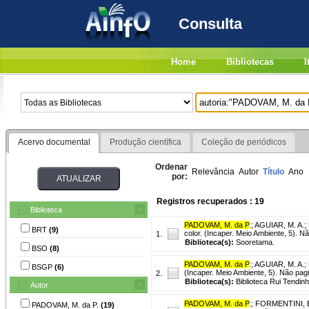
Consulta
Home
Bibliotecas
I
Acervo documental
Produção científica
Coleção de periódicos
Ordenar
Relevância
Autor
Título
Ano
por:
Registros recuperados : 19
Biblioteca
PADOVAM, M. da P
.
;
AGUIAR, M. A.
;
BRT
(9)
color. (Incaper. Meio Ambiente, 5). N
1.
Biblioteca(s):
Sooretama.
BSO
(8)
PADOVAM, M. da P
.
;
AGUIAR, M. A.
;
BSGP
(6)
(Incaper. Meio Ambiente, 5). Não pag
2.
Biblioteca(s):
Biblioteca Rui Tendinh
Autor
PADOVAM, M. da P
.
;
FORMENTINI, E
PADOVAM, M. da P.
(19)