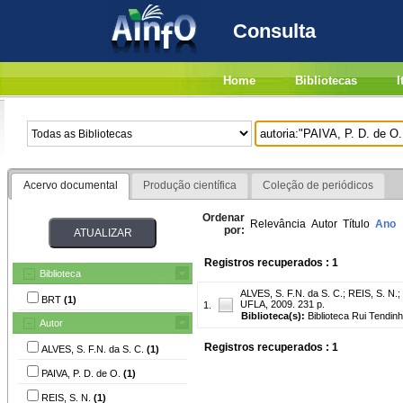
Consulta
Home
Bibliotecas
I
Acervo documental
Produção científica
Coleção de periódicos
Ordenar
Relevância
Autor
Título
Ano
por:
Registros recuperados : 1
Biblioteca
ALVES, S. F.N. da S. C.
;
REIS, S. N.
;
BRT
(1)
UFLA, 2009. 231 p.
1.
Biblioteca(s):
Biblioteca Rui Tendinh
Autor
Registros recuperados : 1
ALVES, S. F.N. da S. C.
(1)
PAIVA, P. D. de O.
(1)
REIS, S. N.
(1)