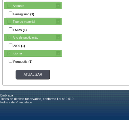
Assunto
Paisagismo
(1)
Tipo do material
Livros
(1)
Ano de publicação
2009
(1)
Idioma
Português
(1)
Embrapa
Todos os direitos reservados, conforme Lei n° 9.610
Política de Privacidade