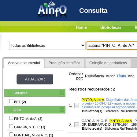
Consulta
Home
Bibliotecas
I
Acervo documental
Produção científica
Coleção de periódicos
Ordenar
Relevância
Autor
Título
Ano
por:
Registros recuperados : 2
Biblioteca
PINTO, A. de A
.
Diagnóstico das áre
BRT
(2)
projeto - 15.094.422 - apoio a mode
1.
estaduais de pesquisa agropecuária.
Autor
Biblioteca(s):
Biblioteca Rui Tendinh
PINTO, A. de A.
(2)
GARCIA, N. C. P.
;
PINTO, A. de A
.
;
P
DF: EMBRAPA-DID, 1978-1984., 1984
2.
GARCIA, N. C. P.
(1)
Biblioteca(s):
Biblioteca Rui Tendinh
PONTUAL, M. de A. C.
(1)