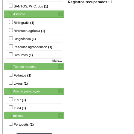
Registros recuperados : 2
SANTOS, W. C. dos
(1)
Assunto
Bibliografia
(1)
Biblioteca agrícola
(1)
Diagnóstico
(1)
Pesquisa agropecuaria
(1)
Resumos
(1)
Mais...
Tipo do material
Folhetos
(1)
Livros
(1)
Ano de publicação
1997
(1)
1984
(1)
Idioma
Português
(2)