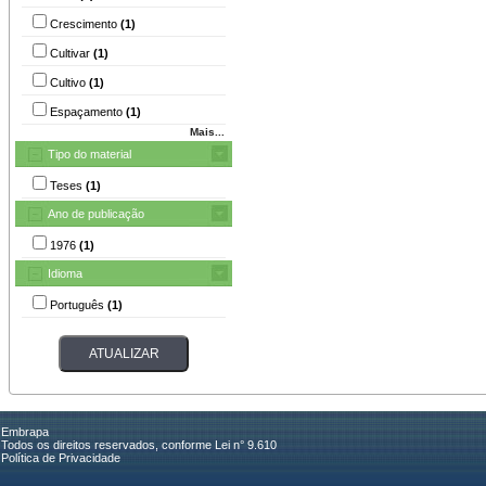
Crescimento
(1)
Cultivar
(1)
Cultivo
(1)
Espaçamento
(1)
Mais...
Tipo do material
Teses
(1)
Ano de publicação
1976
(1)
Idioma
Português
(1)
Embrapa
Todos os direitos reservados, conforme Lei n° 9.610
Política de Privacidade