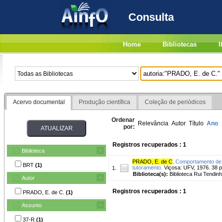
Consulta
Home
Bibliotecas
I
Acervo documental
Produção científica
Coleção de periódicos
Ordenar
Relevância
Autor
Título
Ano
por:
Registros recuperados : 1
Biblioteca
PRADO, E. de C
.
Comportamento de v
BRT
(1)
tutoramento.
Viçosa: UFV, 1976. 38 p
1.
Biblioteca(s):
Biblioteca Rui Tendinh
Autor
Registros recuperados : 1
PRADO, E. de C.
(1)
Assunto
37-R
(1)