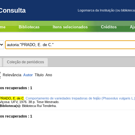
Consulta
Logomarca da Instituição (ou biblioteca
me
Bibliotecas
Itens selecionados
Créditos
Aj
Coleção de periódicos
r
Relevância
Autor
Título
Ano
:
os recuperados : 1
PRADO, E. de C
.
Comportamento de variedades trepadoras de feijão (Phaseolus vulgaris L.
Viçosa: UFV, 1976. 38 p. Tese Mestrado.
Biblioteca(s):
Biblioteca Rui Tendinha.
os recuperados : 1