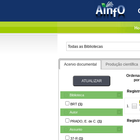
Ho
Acervo documental
Produção científica
Ordena
por
Registr
Biblioteca
BRT
(1)
1.
Autor
Registr
PRADO, E. de C.
(1)
Assunto
37-R
(1)