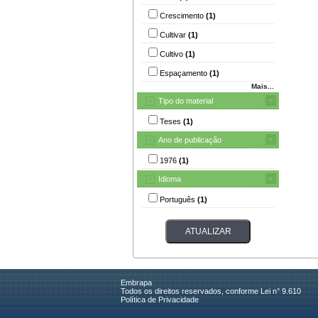
Crescimento
(1)
Cultivar
(1)
Cultivo
(1)
Espaçamento
(1)
Mais...
Tipo do material
Teses
(1)
Ano de publicação
1976
(1)
Idioma
Português
(1)
Embrapa
Todos os direitos reservados, conforme Lei n° 9.610
Política de Privacidade