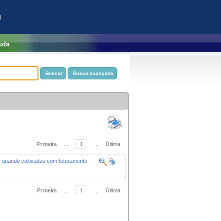
)
uda
Primeira
...
1
...
Última
) quando cultivadas com tutoramento.
Primeira
...
1
...
Última