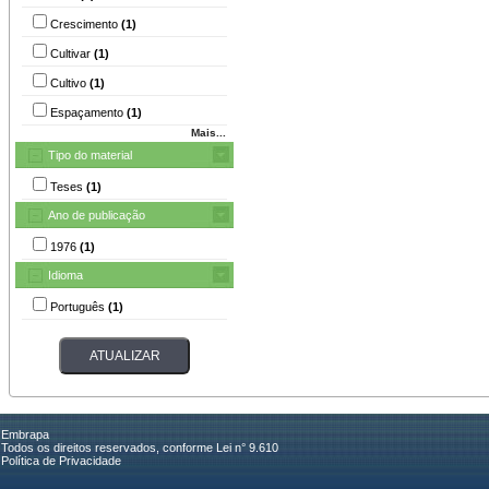
Crescimento
(1)
Cultivar
(1)
Cultivo
(1)
Espaçamento
(1)
Mais...
Tipo do material
Teses
(1)
Ano de publicação
1976
(1)
Idioma
Português
(1)
Embrapa
Todos os direitos reservados, conforme Lei n° 9.610
Política de Privacidade