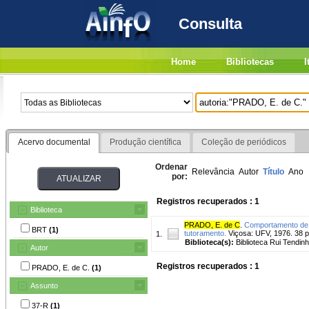
Consulta
Home
Bibliotecas
I
Acervo documental
Produção científica
Coleção de periódicos
Ordenar
Relevância
Autor
Título
Ano
por:
Registros recuperados : 1
Biblioteca
PRADO, E. de C
.
Comportamento de v
BRT
(1)
tutoramento.
Viçosa: UFV, 1976. 38 p
1.
Biblioteca(s):
Biblioteca Rui Tendinh
Autor
Registros recuperados : 1
PRADO, E. de C.
(1)
Assunto
37-R
(1)