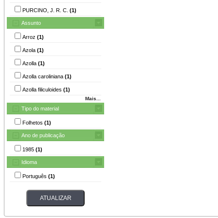
PURCINO, J. R. C.
(1)
Assunto
Arroz
(1)
Azola
(1)
Azolla
(1)
Azolla caroliniana
(1)
Azolla filiculoides
(1)
Mais...
Tipo do material
Folhetos
(1)
Ano de publicação
1985
(1)
Idioma
Português
(1)