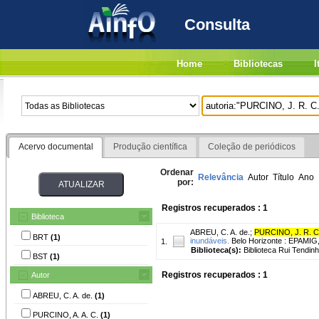
Consulta
Home
Bibliotecas
I
Acervo documental
Produção científica
Coleção de periódicos
Ordenar
Relevância
Autor
Título
Ano
por:
Registros recuperados : 1
Biblioteca
ABREU, C. A. de.
;
PURCINO, J. R. C
BRT
(1)
inundáveis.
Belo Horizonte : EPAMIG,
1.
Biblioteca(s):
Biblioteca Rui Tendin
BST
(1)
Registros recuperados : 1
Autor
ABREU, C. A. de.
(1)
PURCINO, A. A. C.
(1)