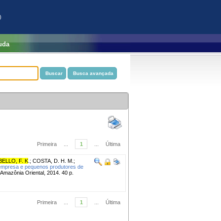
)
uda
Primeira
...
1
...
Última
ELLO, F. K
.
;
COSTA, D. H. M.
;
empresa e pequenos produtores de
Amazônia Oriental, 2014. 40 p.
Primeira
...
1
...
Última