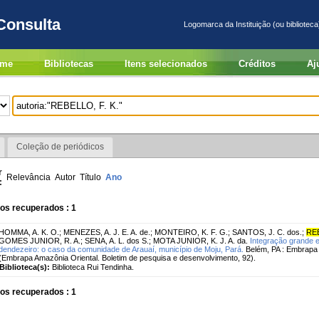
Consulta
Logomarca da Instituição (ou biblioteca
me
Bibliotecas
Itens selecionados
Créditos
Aj
Coleção de periódicos
r
Relevância
Autor
Título
Ano
:
os recuperados : 1
HOMMA, A. K. O.
;
MENEZES, A. J. E. A. de.
;
MONTEIRO, K. F. G.
;
SANTOS, J. C. dos.
;
REB
GOMES JUNIOR, R. A.
;
SENA, A. L. dos S.
;
MOTA JUNIOR, K. J. A. da.
Integração grande 
dendezeiro: o caso da comunidade de Arauaí, município de Moju, Pará.
Belém, PA : Embrapa 
(Embrapa Amazônia Oriental. Boletim de pesquisa e desenvolvimento, 92).
Biblioteca(s):
Biblioteca Rui Tendinha.
os recuperados : 1