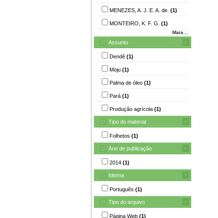
MENEZES, A. J. E. A. de.
(1)
MONTEIRO, K. F. G.
(1)
Mais...
Assunto
Dendê
(1)
Moju
(1)
Palma de óleo
(1)
Pará
(1)
Produção agrícola
(1)
Tipo do material
Folhetos
(1)
Ano de publicação
2014
(1)
Idioma
Português
(1)
Tipo do arquivo
Página Web
(1)