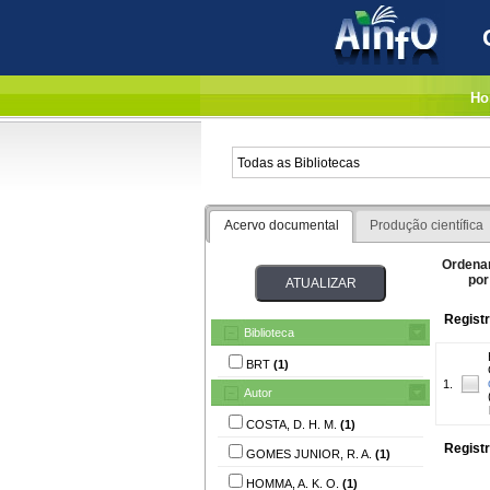
Ho
Acervo documental
Produção científica
Ordena
por
Registr
Biblioteca
BRT
(1)
1.
Autor
COSTA, D. H. M.
(1)
Registr
GOMES JUNIOR, R. A.
(1)
HOMMA, A. K. O.
(1)