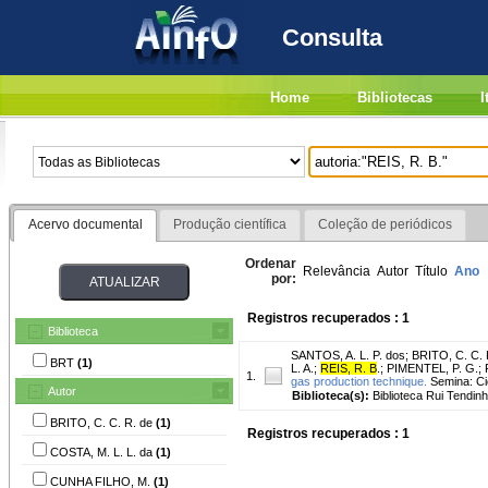
Consulta
Home
Bibliotecas
I
Acervo documental
Produção científica
Coleção de periódicos
Ordenar
Relevância
Autor
Título
Ano
por:
Registros recuperados : 1
Biblioteca
SANTOS, A. L. P. dos
;
BRITO, C. C. 
BRT
(1)
L. A.
;
REIS, R. B
.
;
PIMENTEL, P. G.
;
1.
gas production technique.
Semina: Ciê
Autor
Biblioteca(s):
Biblioteca Rui Tendinh
BRITO, C. C. R. de
(1)
Registros recuperados : 1
COSTA, M. L. L. da
(1)
CUNHA FILHO, M.
(1)