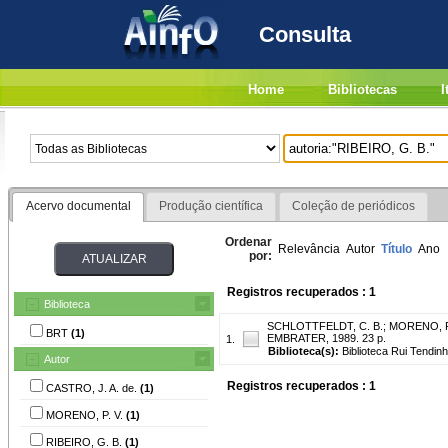
Consulta
Home
Bibliotecas
I
Acervo documental
Produção científica
Coleção de periódicos
Ordenar
Relevância
Autor
Título
Ano
por:
Registros recuperados : 1
Biblioteca
SCHLOTTFELDT, C. B.
;
MORENO, P
BRT
(1)
EMBRATER, 1989. 23 p.
1.
Biblioteca(s):
Biblioteca Rui Tendinh
Autor
Registros recuperados : 1
CASTRO, J. A. de.
(1)
MORENO, P. V.
(1)
RIBEIRO, G. B.
(1)