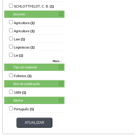
SCHLOTTFELDT, C. B.
(1)
Assunto
Agricultura
(1)
Agriculture
(1)
Law
(1)
Legislacao
(1)
Lei
(1)
Mais...
Tipo do material
Folhetos
(1)
Ano de publicação
1989
(1)
Idioma
Português
(1)