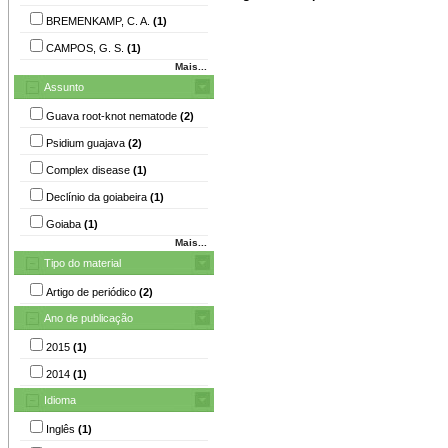
BREMENKAMP, C. A.
(1)
CAMPOS, G. S.
(1)
Mais...
Assunto
Guava root-knot nematode
(2)
Psidium guajava
(2)
Complex disease
(1)
Declínio da goiabeira
(1)
Goiaba
(1)
Mais...
Tipo do material
Artigo de periódico
(2)
Ano de publicação
2015
(1)
2014
(1)
Idioma
Inglês
(1)