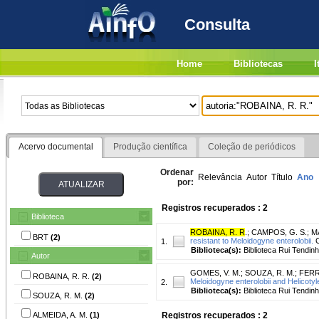
Consulta
Home
Bibliotecas
I
Acervo documental
Produção científica
Coleção de periódicos
Ordenar
Relevância
Autor
Título
Ano
por:
Registros recuperados : 2
Biblioteca
ROBAINA, R. R
.
;
CAMPOS, G. S.
;
M
BRT
(2)
resistant to Meloidogyne enterolobii.
C
1.
Biblioteca(s):
Biblioteca Rui Tendinh
Autor
GOMES, V. M.
;
SOUZA, R. M.
;
FERRE
ROBAINA, R. R.
(2)
Meloidogyne enterolobii and Helicotyl
2.
Biblioteca(s):
Biblioteca Rui Tendinh
SOUZA, R. M.
(2)
ALMEIDA, A. M.
(1)
Registros recuperados : 2