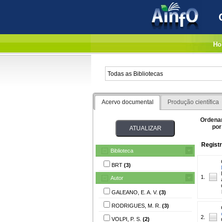
Ho
Acervo documental
Produção científica
Ordena
por
Registr
Biblioteca
BRT
(3)
1.
Autor
GALEANO, E. A. V.
(3)
RODRIGUES, M. R.
(3)
2.
VOLPI, P. S.
(2)