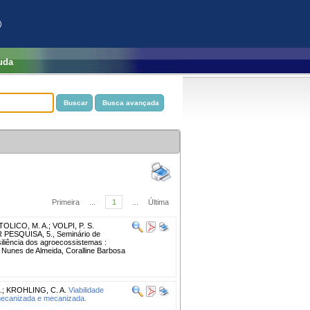
)
uda
Primeira
...
1
...
Última
OLICO, M. A.
;
VOLPI, P. S.
PESQUISA, 5., Seminário de
esiliência dos agroecossistemas :
l Nunes de Almeida, Coralline Barbosa
.
;
KROHLING, C. A.
Viabilidade
imecanizada e mecanizada.
.