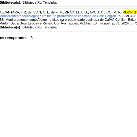
Biblioteca(s):
Biblioteca Rui Tendinha.
ALCANTARA, I. R. de
;
VIAN, C. E. de F.
;
FERRÃO, M. A. G.
;
APOSTÓLICO, M. A.
;
RODRIGU
Monitoramento tecnologico : efeitos na produtividade capixaba de Cafe Conilon.
In: SIMPÃ?SI
ES. Monitoramento tecnolÃ³gico : efeitos na produtividade capixaba de CafÃ© Conilon. Edito
Marlon Dutra Degli Esposti e Renato CorrÃªa Taques. VitÃ³ria, ES : Incaper, p. 71, 2024. p. 7
Biblioteca(s):
Biblioteca Rui Tendinha.
os recuperados : 3