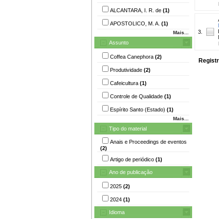
ALCANTARA, I. R. de
(1)
APOSTOLICO, M. A.
(1)
3.
Mais...
Assunto
Coffea Canephora
(2)
Registr
Produtividade
(2)
Cafeicultura
(1)
Controle de Qualidade
(1)
Espírito Santo (Estado)
(1)
Mais...
Tipo do material
Anais e Proceedings de eventos
(2)
Artigo de periódico
(1)
Ano de publicação
2025
(2)
2024
(1)
Idioma