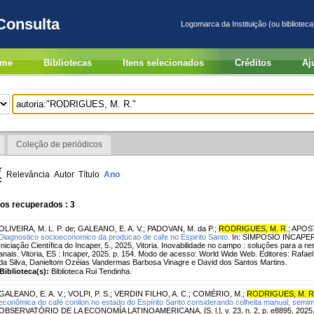
Consulta
Logomarca da Instituição (ou biblioteca
me
Bibliotecas
Itens selecionados
Créditos
Aj
Coleção de periódicos
r
Relevância
Autor
Título
Ano
:
os recuperados : 3
OLIVEIRA, M. L. P. de
;
GALEANO, E. A. V.
;
PADOVAN, M. da P.
;
RODRIGUES, M. R
.
;
APOST
Diagnostico socioeconomico da producao de cafe no Espirito Santo.
In: SIMPOSIO INCAPER 
Iniciação Científica do Incaper, 5., 2025, Vitoria. Inovabilidade no campo : soluções para a r
anais. Vitoria, ES : Incaper, 2025. p. 154. Modo de acesso: World Wide Web. Editores: Rafae
da Silva, Danieltom Ozéias Vandermas Barbosa Vinagre e David dos Santos Martins.
Biblioteca(s):
Biblioteca Rui Tendinha.
GALEANO, E. A. V.
;
VOLPI, P. S.
;
VERDIN FILHO, A. C.
;
COMÉRIO, M.
;
RODRIGUES, M. R
econômica do café conilon no estado do Espírito Santo considerando colheita manual, sem
OBSERVATÓRIO DE LA ECONOMÍA LATINOAMERICANA, [S. l.], v. 23, n. 2, p. e8895, 2025