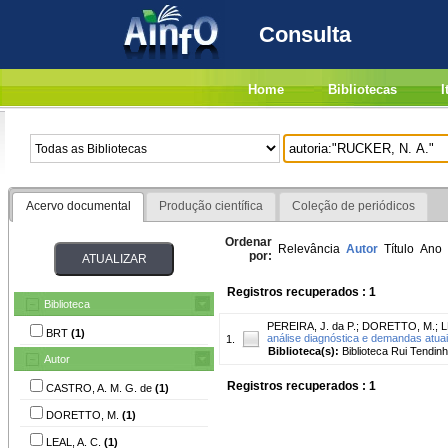
Consulta
Home
Bibliotecas
I
Acervo documental
Produção científica
Coleção de periódicos
Ordenar
Relevância
Autor
Título
Ano
por:
Registros recuperados : 1
Biblioteca
PEREIRA, J. da P.
;
DORETTO, M.
;
L
BRT
(1)
análise diagnóstica e demandas atua
1.
Biblioteca(s):
Biblioteca Rui Tendinh
Autor
Registros recuperados : 1
CASTRO, A. M. G. de
(1)
DORETTO, M.
(1)
LEAL, A. C.
(1)