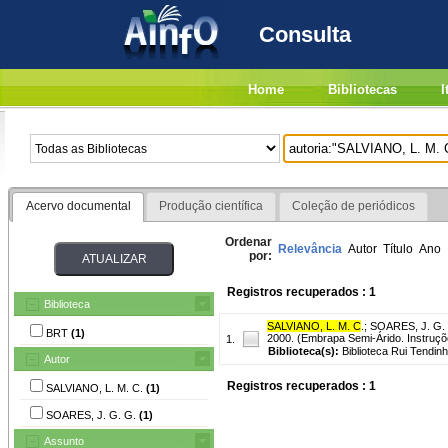
Consulta
Home
Bibliotecas
I
Acervo documental
Produção científica
Coleção de periódicos
Ordenar
Relevância
Autor
Título
Ano
por:
Registros recuperados : 1
Biblioteca
SALVIANO, L. M. C
.
;
SOARES, J. G.
BRT
(1)
2000. (Embrapa Semi-Árido. Instruçõ
1.
Biblioteca(s):
Biblioteca Rui Tendinh
Autor
Registros recuperados : 1
SALVIANO, L. M. C.
(1)
SOARES, J. G. G.
(1)
Assunto