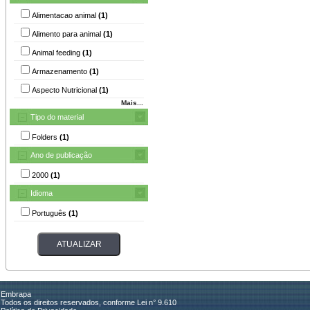
Alimentacao animal
(1)
Alimento para animal
(1)
Animal feeding
(1)
Armazenamento
(1)
Aspecto Nutricional
(1)
Mais...
Tipo do material
Folders
(1)
Ano de publicação
2000
(1)
Idioma
Português
(1)
Embrapa
Todos os direitos reservados, conforme Lei n° 9.610