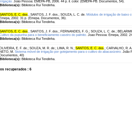
irrigação.
João Pessoa: EMEPA-PB, 2006. 44 p. il. color. (EMEPA-PB. Documentos, 54).
Biblioteca(s):
Biblioteca Rui Tendinha.
SANTOS, E. C. dos
.
;
SANTOS, J. F. dos.
;
SOUZA, L. C. de.
Módulos de irrigação de baixo c
Emepa, 2002. 31 p. (Emepa. Documentos, 36).
Biblioteca(s):
Biblioteca Rui Tendinha.
SANTOS, E. C. dos
.
;
SANTOS, J. F. dos.
;
FERNANDES, F. G.
;
SOUZA, L. C. de.
;
BELARMIN
Cultivo da pupunha para o beneficiamento caseiro do palmito.
Joao Pessoa: Emepa, 2002. 24
Biblioteca(s):
Biblioteca Rui Tendinha.
OLIVEIRA, E. F. de.
;
SOUZA, M. R. de.
;
LIMA, R. N.
;
SANTOS, E. C. dos
.
;
CARVALHO, R. A
NETO, M.
Sistema móvel de irrigação por gotejamento para o cultivo do abacaxizeiro.
João P
Documentos, 40)
Biblioteca(s):
Biblioteca Rui Tendinha.
os recuperados : 6