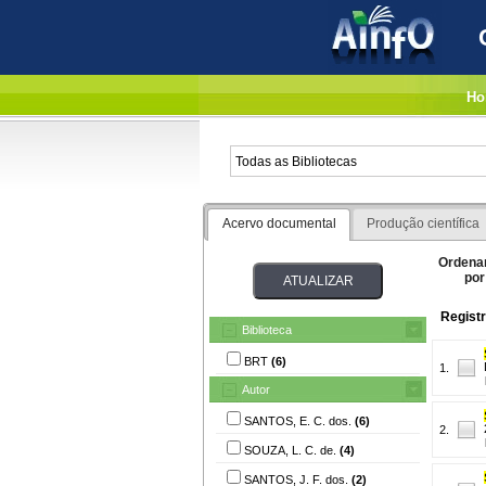
Ho
Acervo documental
Produção científica
Ordena
por
Registr
Biblioteca
BRT
(6)
1.
Autor
SANTOS, E. C. dos.
(6)
2.
SOUZA, L. C. de.
(4)
SANTOS, J. F. dos.
(2)