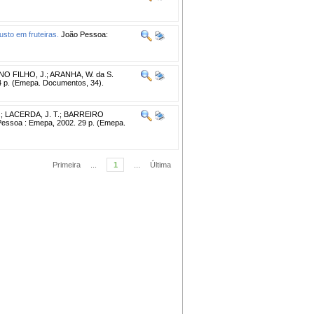
usto em fruteiras.
João Pessoa:
O FILHO, J.
;
ARANHA, W. da S.
 p. (Emepa. Documentos, 34).
.
;
LACERDA, J. T.
;
BARREIRO
essoa : Emepa, 2002. 29 p. (Emepa.
Primeira
...
1
...
Última