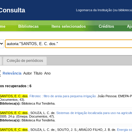
Consulta
Logomarca da Instituição (ou biblioteca
me
Bibliotecas
Itens selecionados
Créditos
Aj
Coleção de periódicos
r
Relevância
Autor
Título
Ano
:
os recuperados : 6
SANTOS, E. C. dos
.
Filtrotec : filtro de areia para pequena irrigação.
João Pessoa: EMEPA-PB,
Documentos; 43).
Biblioteca(s):
Biblioteca Rui Tendinha.
SANTOS, E. C. dos
.
;
SOUZA, L. C. de.
Sistemas de irrigação localizada para uso na agricultu
2005. 24 p. (Emepa. Documentos, 47).
Biblioteca(s):
Biblioteca Rui Tendinha.
SANTOS, E. C. dos
.
;
SOUZA, L. C. de.
;
SOUTO, J. S.
;
ARAÚJO FILHO, J. B. de.
Energia so