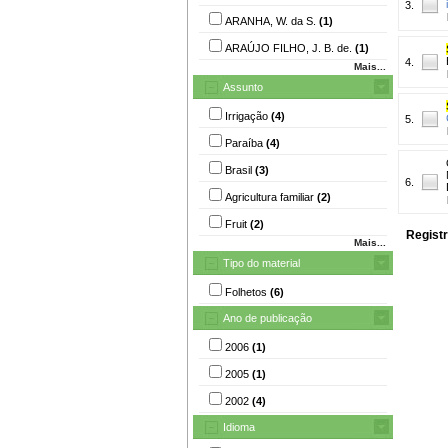
3.
ARANHA, W. da S.
(1)
ARAÚJO FILHO, J. B. de.
(1)
4.
Mais...
Assunto
Irrigação
(4)
5.
Paraíba
(4)
Brasil
(3)
6.
Agricultura familiar
(2)
Fruit
(2)
Registr
Mais...
Tipo do material
Folhetos
(6)
Ano de publicação
2006
(1)
2005
(1)
2002
(4)
Idioma