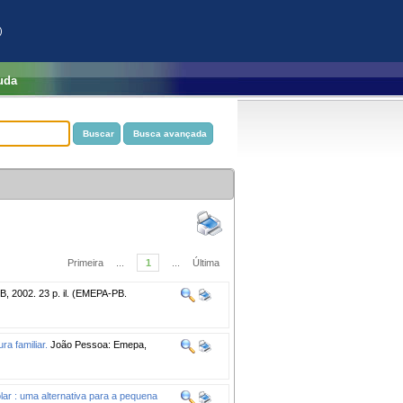
)
uda
Primeira
...
1
...
Última
 2002. 23 p. il. (EMEPA-PB.
ra familiar.
João Pessoa: Emepa,
lar : uma alternativa para a pequena