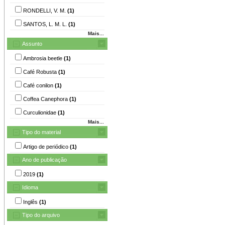
RONDELLI, V. M.
(1)
SANTOS, L. M. L.
(1)
Mais...
Assunto
Ambrosia beetle
(1)
Café Robusta
(1)
Café conilon
(1)
Coffea Canephora
(1)
Curculionidae
(1)
Mais...
Tipo do material
Artigo de periódico
(1)
Ano de publicação
2019
(1)
Idioma
Inglês
(1)
Tipo do arquivo