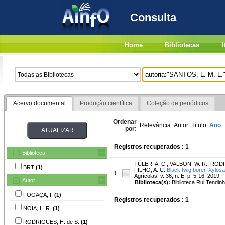
Consulta
Home
Bibliotecas
I
Acervo documental
Produção científica
Coleção de periódicos
Ordenar
Relevância
Autor
Título
Ano
por:
Registros recuperados : 1
Biblioteca
TÚLER, A. C.
;
VALBON, W. R.
;
RODR
BRT
(1)
FILHO, A. C.
Black twig borer, Xylosa
1.
Agrícolas, v. 36, n. E, p. 5-16, 2019.
Autor
Biblioteca(s):
Biblioteca Rui Tendinh
FOGAÇA, I.
(1)
Registros recuperados : 1
NOIA, L. R.
(1)
RODRIGUES, H. de S.
(1)