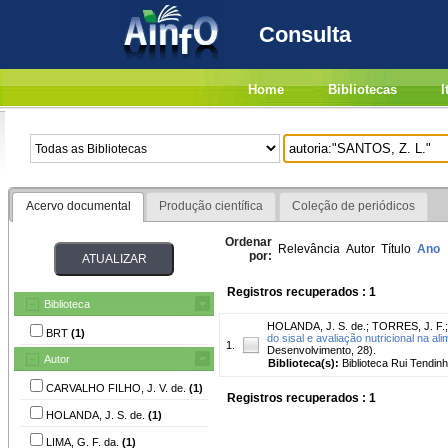
Consulta
Home
Bibliotecas
I
Acervo documental
Produção científica
Coleção de periódicos
Ordenar
Relevância
Autor
Título
Ano
por:
Registros recuperados : 1
Biblioteca
HOLANDA, J. S. de.
;
TORRES, J. F.
BRT
(1)
do sisal e avaliação nutricional na a
1.
Desenvolvimento, 28).
Autor
Biblioteca(s):
Biblioteca Rui Tendinh
CARVALHO FILHO, J. V. de.
(1)
Registros recuperados : 1
HOLANDA, J. S. de.
(1)
LIMA, G. F. da.
(1)