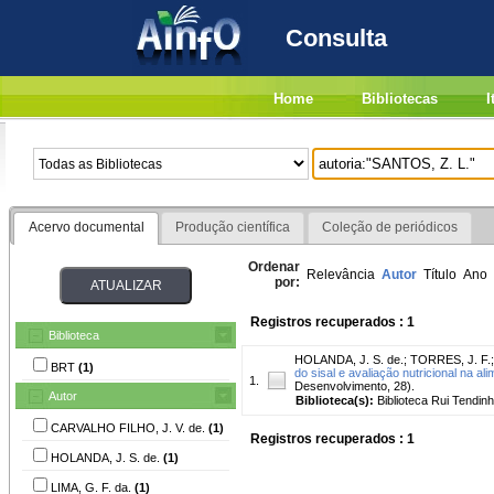
Consulta
Home
Bibliotecas
I
Acervo documental
Produção científica
Coleção de periódicos
Ordenar
Relevância
Autor
Título
Ano
por:
Registros recuperados : 1
Biblioteca
HOLANDA, J. S. de.
;
TORRES, J. F.
BRT
(1)
do sisal e avaliação nutricional na a
1.
Desenvolvimento, 28).
Autor
Biblioteca(s):
Biblioteca Rui Tendinh
CARVALHO FILHO, J. V. de.
(1)
Registros recuperados : 1
HOLANDA, J. S. de.
(1)
LIMA, G. F. da.
(1)