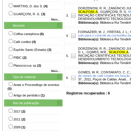
MARTINS, D. dos S.
(4)
DORZENONI, R. R.
;
ZANÚNCIO JUN
SCALFONI, A
.
;
GUARÇONI, R. G.
M
GUARÇONI, R. G.
(3)
INICIAÇÃO CIENTÍFICA E TECNOLÓ
3.
DESENVOLVIMENTO TECNOLÓGICO E I
Mais...
Biblioteca(s):
Biblioteca Rui Tendinh
Assunto
FORNAZIER, M. J.
;
FREITAS, J. L.
;
Coffea canephora
(6)
solo para o controle da cochonilha da
4.
Biblioteca(s):
Biblioteca Rui Tendinh
Café conilon
(4)
DORZENONI, R. R.
;
ZANÚNCIO JUN
Espírito Santo (Estado)
(3)
D. L.
;
GOMES, W.R.
;
SCALFONI, A
.
;
INICIAÇÃO CIENTÍFICA E TECNOLÓ
5.
PIBIC
(2)
DESENVOLVIMENTO TECNOLÓGICO E I
Biblioteca(s):
Biblioteca Rui Tendinh
Planococcus sp
(2)
Mais...
GOMES, W. R.
;
CONTARATO, C. C.
de clones de café conilon em função d
Tipo do material
6.
37., 2011, Poços de Caldas. Anais... 
Biblioteca(s):
Biblioteca Rui Tendinh
Anais e Proceedings de eventos
(5)
Registros recuperados : 6
Artigo de periódico
(1)
Ano de publicação
2017
(2)
2011
(2)
2009
(1)