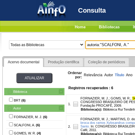
Consulta
Home
Bibliotecas
I
Acervo documental
Produção científica
Coleção de periódicos
Ordenar
Relevância
Autor
Título
Ano
por:
Registros recuperados : 6
Biblioteca
FORNAZIER, M. J.
;
GOMS, W. R.
;
S
BRT
(6)
CONGRESSO BRASILEIRO DE PESQUIS
1.
Fundação PROCAFÉ, 2009.
Autor
Biblioteca(s):
Biblioteca Rui Tendinh
FORNAZIER, M. J.
(6)
FORNAZIER, M. J.
;
MARTINS, D. do
broca dos ramos Xylosandrus compact
SCALFONI, A.
(6)
Santo.
In: CONGRESSO BRASILEIRO D
2.
Café, 2011.
GOMES, W. R.
(4)
Biblioteca(s):
Biblioteca Rui Tendinh