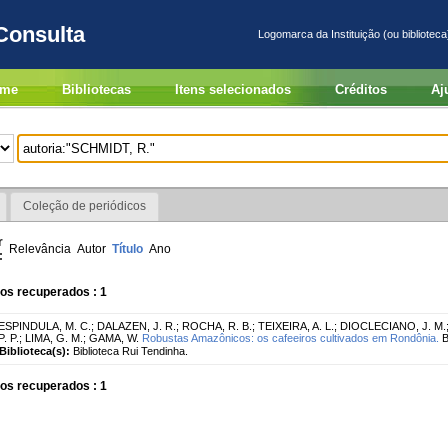
Consulta
Logomarca da Instituição (ou biblioteca
me
Bibliotecas
Itens selecionados
Créditos
Aj
Coleção de periódicos
r
Relevância
Autor
Título
Ano
:
os recuperados : 1
ESPINDULA, M. C.
;
DALAZEN, J. R.
;
ROCHA, R. B.
;
TEIXEIRA, A. L.
;
DIOCLECIANO, J. M.
P. P.
;
LIMA, G. M.
;
GAMA, W.
Robustas Amazônicos: os cafeeiros cultivados em Rondônia.
B
Biblioteca(s):
Biblioteca Rui Tendinha.
os recuperados : 1