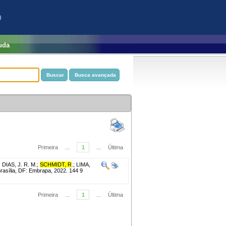
)
uda
Primeira
...
1
...
Última
;
DIAS, J. R. M.
;
SCHMIDT, R
.
;
LIMA,
rasília, DF: Embrapa, 2022. 144 9
Primeira
...
1
...
Última