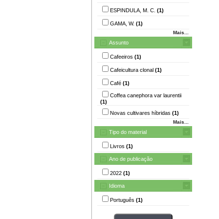
ESPINDULA, M. C.
(1)
GAMA, W.
(1)
Mais...
Assunto
Cafeeiros
(1)
Cafeicultura clonal
(1)
Café
(1)
Coffea canephora var laurentii
(1)
Novas cultivares híbridas
(1)
Mais...
Tipo do material
Livros
(1)
Ano de publicação
2022
(1)
Idioma
Português
(1)