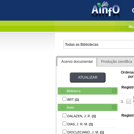
Ho
Acervo documental
Produção científica
Ordena
por
Registr
Biblioteca
BRT
(1)
1.
Autor
Registr
DALAZEN, J. R.
(1)
DIAS, J. R. M.
(1)
DIOCLECIANO, J. M.
(1)