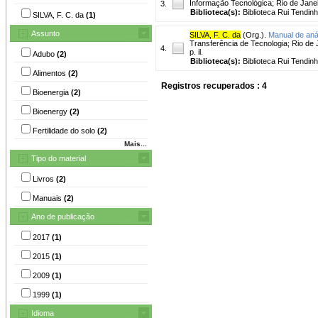
Informação Tecnológica; Rio de Janei
3.
Biblioteca(s):
Biblioteca Rui Tendinh
SILVA, F. C. da
(1)
Assunto
SILVA, F. C. da
(Org.).
Manual de anál
Transferência de Tecnologia; Rio de
4.
p. il.
Adubo
(2)
Biblioteca(s):
Biblioteca Rui Tendinh
Alimentos
(2)
Registros recuperados : 4
Bioenergia
(2)
Bioenergy
(2)
Fertilidade do solo
(2)
Mais...
Tipo do material
Livros
(2)
Manuais
(2)
Ano de publicação
2017
(1)
2015
(1)
2009
(1)
1999
(1)
Idioma