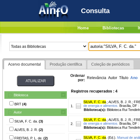
Consulta
Home
Bibliotecas
I
Acervo documental
Produção científica
Coleção de periódicos
Ordenar
Relevância
Autor
Título
Ano
por:
Registros recuperados : 4
Biblioteca
SILVA, F. C. da
.
;
ALVES, B. J. R.
;
FREI
BRT
(4)
de energia e alimentos.
Brasília, DF :
1.
Biblioteca(s):
Biblioteca Rui Tendinh
Autor
SILVA, F. C. da
.
;
ALVES, B. J. R.
;
FREI
SILVA, F. C. da.
(3)
de energia e alimentos.
Brasília, DF :
2.
Biblioteca(s):
Biblioteca Rui Tendinh
ALVES, B. J. R.
(2)
SILVA, F. C. da
. (Ed.).
Manual de análi
FREITAS, P. L. de.
(2)