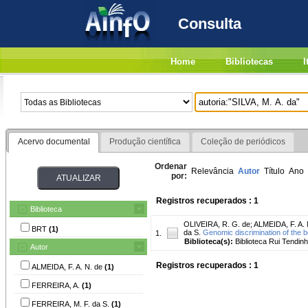
Consulta
Home
Bibliotecas
I
Acervo documental
Produção científica
Coleção de periódicos
Ordenar
Relevância
Autor
Título
Ano
por:
Registros recuperados : 1
Biblioteca
OLIVEIRA, R. G. de
;
ALMEIDA, F. A. 
BRT
(1)
da S.
Genomic discrimination of the b
1.
Biblioteca(s):
Biblioteca Rui Tendinh
Autor
Registros recuperados : 1
ALMEIDA, F. A. N. de
(1)
FERREIRA, A.
(1)
FERREIRA, M. F. da S.
(1)