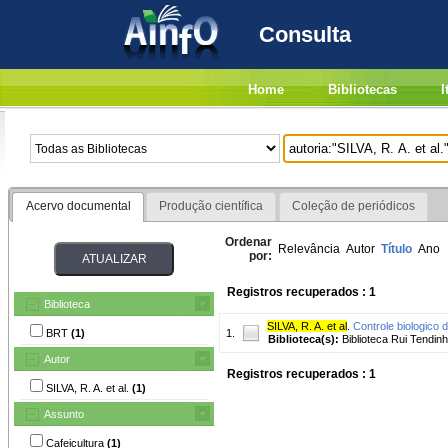
Consulta
Home
Bibliotecas
I
Acervo documental
Produção científica
Coleção de periódicos
Ordenar
Relevância
Autor
Título
Ano
por:
Registros recuperados : 1
Biblioteca
SILVA, R. A. et al
.
Controle biologico 
BRT
(1)
1.
Biblioteca(s):
Biblioteca Rui Tendinh
Autor
Registros recuperados : 1
SILVA, R. A. et al.
(1)
Assunto
Cafeicultura
(1)