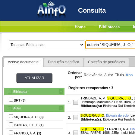
Consulta
Home
Bibliotecas
I
Acervo documental
Produção científica
Coleção de periódicos
Ordenar
Relevância
Autor
Título
Ano
por:
Registros recuperados : 3
Biblioteca
TRINDADE, A. V.
;
SIQUEIRA, J. O
.
;
BRT
(3)
: Embrapa Mandioca e Fruticultura, 2
1.
Biblioteca(s):
Biblioteca Rui Tendinh
Autor
SIQUEIRA, J. O
.
Biologia do solo.
Lav
SIQUEIRA, J. O.
(3)
2.
Biblioteca(s):
Biblioteca Rui Tendinh
DANTAS, J. L. L.
(1)
SIQUEIRA, J. O
.
;
FRANCO, A. A.
Bio
ESAL: FAEPE, 1988. 235p. Inclui bibli
3.
FRANCO, A. A.
(1)