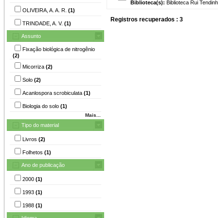
Biblioteca(s):
Biblioteca Rui Tendinh
OLIVEIRA, A. A. R.
(1)
Registros recuperados : 3
TRINDADE, A. V.
(1)
Assunto
Fixação biológica de nitrogênio
(2)
Micorriza
(2)
Solo
(2)
Acanlospora scrobiculata
(1)
Biologia do solo
(1)
Mais...
Tipo do material
Livros
(2)
Folhetos
(1)
Ano de publicação
2000
(1)
1993
(1)
1988
(1)
Idioma