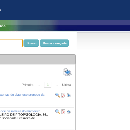
)
uda
Primeira
...
1
...
Última
stemas de diagnose precoce da
oce da meleira do mamoeiro.
SILEIRO DE FITOPATOLOGIA, 36.,
 Sociedade Brasileira de