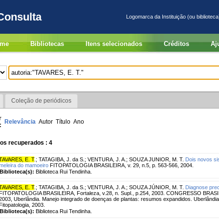
Consulta
Logomarca da Instituição (ou biblioteca
me
Bibliotecas
Itens selecionados
Créditos
Aj
Coleção de periódicos
r
Relevância
Autor
Título
Ano
:
os recuperados : 4
TAVARES, E. T
.
;
TATAGIBA, J. da S.
;
VENTURA, J. A.
;
SOUZA JUNIOR, M. T.
Dois novos si
meleira do mamoeiro
FITOPATOLOGIA BRASILEIRA, v. 29, n.5, p. 563-566, 2004.
Biblioteca(s):
Biblioteca Rui Tendinha.
TAVARES, E. T
.
;
TATAGIBA, J. da S.
;
VENTURA, J. A.
;
SOUZA JÚNIOR, M. T.
Diagnose prec
FITOPATOLOGIA BRASILEIRA, Fortaleza, v.28, n. Supl., p.254, 2003. CONGRESSO BRA
2003, Uberlândia. Manejo integrado de doenças de plantas: resumos expandidos. Uberlândia:
Fitopatologia, 2003.
Biblioteca(s):
Biblioteca Rui Tendinha.