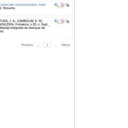
 molecular characterization, early
02. Resumo.
URA, J. A.
;
ZAMBOLIM, E. M.
;
EIRA, Fortaleza, v.28, n. Supl.,
anejo integrado de doenças de
mo.
Primeira
...
1
...
Última