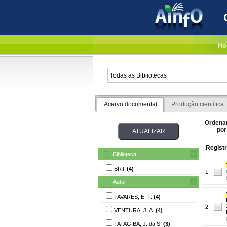
Ho
Acervo documental
Produção científica
Ordena
por
Registr
Biblioteca
BRT
(4)
1.
Autor
TAVARES, E. T.
(4)
2.
VENTURA, J. A.
(4)
TATAGIBA, J. da S.
(3)