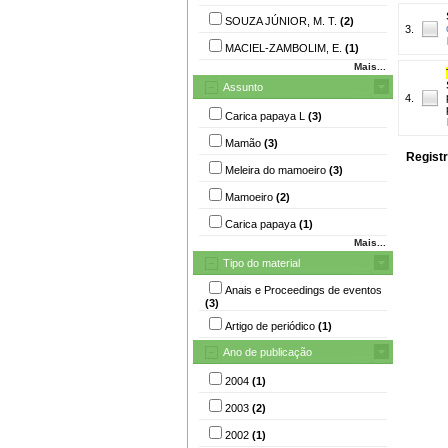
SOUZA JÚNIOR, M. T.
(2)
3.
MACIEL-ZAMBOLIM, E.
(1)
Mais...
Assunto
4.
Carica papaya L
(3)
Mamão
(3)
Registr
Meleira do mamoeiro
(3)
Mamoeiro
(2)
Carica papaya
(1)
Mais...
Tipo do material
Anais e Proceedings de eventos
(3)
Artigo de periódico
(1)
Ano de publicação
2004
(1)
2003
(2)
2002
(1)