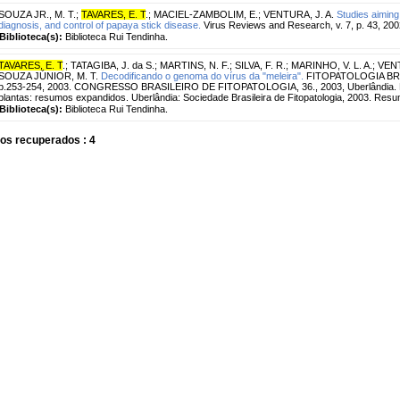
SOUZA JR., M. T.
;
TAVARES, E. T
.
;
MACIEL-ZAMBOLIM, E.
;
VENTURA, J. A.
Studies aiming
diagnosis, and control of papaya stick disease.
Virus Reviews and Research, v. 7, p. 43, 20
Biblioteca(s):
Biblioteca Rui Tendinha.
TAVARES, E. T
.
;
TATAGIBA, J. da S.
;
MARTINS, N. F.
;
SILVA, F. R.
;
MARINHO, V. L. A.
;
VENT
SOUZA JÚNIOR, M. T.
Decodificando o genoma do vírus da "meleira".
FITOPATOLOGIA BRASIL
p.253-254, 2003. CONGRESSO BRASILEIRO DE FITOPATOLOGIA, 36., 2003, Uberlândia. M
plantas: resumos expandidos. Uberlândia: Sociedade Brasileira de Fitopatologia, 2003. Resu
Biblioteca(s):
Biblioteca Rui Tendinha.
os recuperados : 4