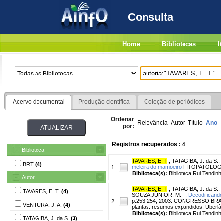
Consulta
Home
Bibliotecas
I
Acervo documental
Produção científica
Coleção de periódicos
Ordenar
Relevância
Autor
Título
Ano
por:
Registros recuperados : 4
Biblioteca
TAVARES, E. T
.
;
TATAGIBA, J. da S.
;
BRT
(4)
meleira do mamoeiro
FITOPATOLOGIA 
1.
Biblioteca(s):
Biblioteca Rui Tendinh
Autor
TAVARES, E. T
.
;
TATAGIBA, J. da S.
;
TAVARES, E. T.
(4)
SOUZA JÚNIOR, M. T.
Decodificando
p.253-254, 2003. CONGRESSO BRASI
2.
VENTURA, J. A.
(4)
plantas: resumos expandidos. Uberlân
Biblioteca(s):
Biblioteca Rui Tendinh
TATAGIBA, J. da S.
(3)