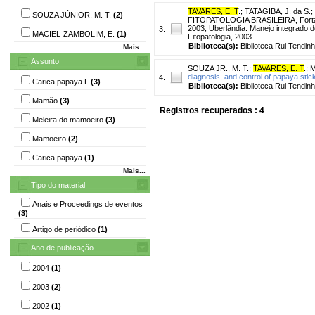
TAVARES, E. T
.
;
TATAGIBA, J. da S.
;
SOUZA JÚNIOR, M. T.
(2)
FITOPATOLOGIA BRASILEIRA, Fortal
2003, Uberlândia. Manejo integrado 
3.
MACIEL-ZAMBOLIM, E.
(1)
Fitopatologia, 2003.
Biblioteca(s):
Biblioteca Rui Tendinh
Mais...
Assunto
SOUZA JR., M. T.
;
TAVARES, E. T
.
;
M
diagnosis, and control of papaya stic
4.
Carica papaya L
(3)
Biblioteca(s):
Biblioteca Rui Tendinh
Mamão
(3)
Registros recuperados : 4
Meleira do mamoeiro
(3)
Mamoeiro
(2)
Carica papaya
(1)
Mais...
Tipo do material
Anais e Proceedings de eventos
(3)
Artigo de periódico
(1)
Ano de publicação
2004
(1)
2003
(2)
2002
(1)