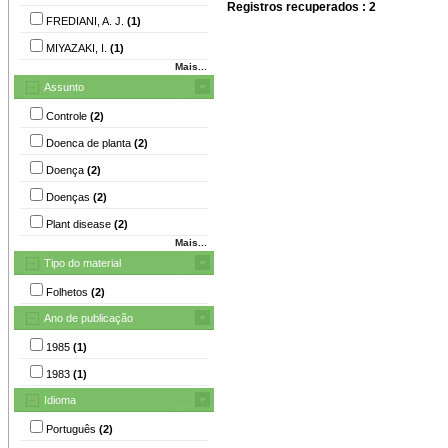
Registros recuperados : 2
FREDIANI, A. J.
(1)
MIYAZAKI, I.
(1)
Mais...
Assunto
Controle
(2)
Doenca de planta
(2)
Doença
(2)
Doenças
(2)
Plant disease
(2)
Mais...
Tipo do material
Folhetos
(2)
Ano de publicação
1985
(1)
1983
(1)
Idioma
Português
(2)