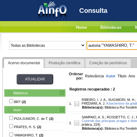
Consulta
Home
Bibliotecas
I
Acervo documental
Produção científica
Coleção de periódicos
Ordenar
Relevância
Autor
Título
Ano
por:
Registros recuperados : 2
Biblioteca
RIBEIRO, I. J. A.
;
SUGIMORI, M. H.
;
BRT
(2)
FREDIANI, A. J.
A bacteriose da goiab
1.
Biblioteca(s):
Biblioteca Rui Tendinh
Autor
SAMPAIO, A. S.
;
ROSSETTO, C. J.
;
PIZA JUNIOR, C. de T.
(2)
Controle das principais pragas e do
2.
prática, 224).
PRATES, H. S.
(2)
Biblioteca(s):
Biblioteca Rui Tendinh
YAMASHIRO, T.
(2)