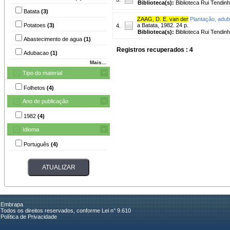
Biblioteca(s):
Biblioteca Rui Tendinh
Batata
(3)
ZAAG, D. E. van der
Plantação, adub
Potatoes
(3)
a Batata, 1982. 24 p.
4.
Biblioteca(s):
Biblioteca Rui Tendinh
Abastecimento de agua
(1)
Registros recuperados : 4
Adubacao
(1)
Mais...
Tipo do material
Folhetos
(4)
Ano de publicação
1982
(4)
Idioma
Português
(4)
Embrapa
Todos os direitos reservados, conforme Lei n° 9.610
Política de Privacidade