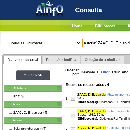
Consulta
Home
Bibliotecas
I
Acervo documental
Produção científica
Coleção de periódicos
Ordenar
Relevância
Autor
Título
Ano
por:
Registros recuperados : 4
Biblioteca
ZAAG, D. E. van der
Abastecimento d
BRT
(4)
20 p.
1.
Biblioteca(s):
Biblioteca Rui Tendinh
Autor
ZAAG, D. E. van der
Batata-semente 
ZAAG, D. E. van der
(4)
Batata, 1982. 39 p.
2.
Biblioteca(s):
Biblioteca Rui Tendinh
Assunto
ZAAG, D. E. van der
Colheita e cons
Solanum tuberosum
(4)
3.