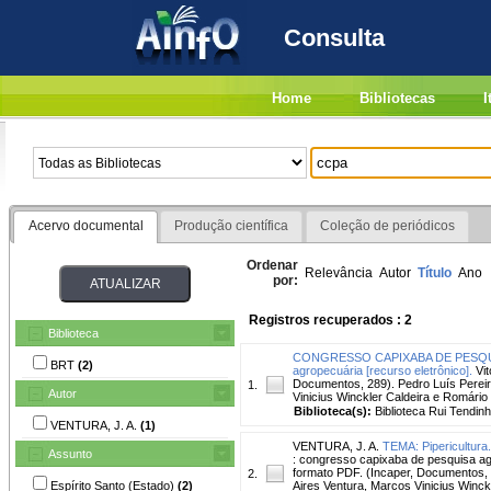
Consulta
Home
Bibliotecas
I
Acervo documental
Produção científica
Coleção de periódicos
Ordenar
Relevância
Autor
Título
Ano
por:
Registros recuperados : 2
Biblioteca
CONGRESSO CAPIXABA DE PESQUISA A
BRT
(2)
agropecuária [recurso eletrônico].
Vit
Documentos, 289). Pedro Luís Pereira
1.
Autor
Vinicius Winckler Caldeira e Romário
Biblioteca(s):
Biblioteca Rui Tendinh
VENTURA, J. A.
(1)
VENTURA, J. A.
TEMA: Pipericultura.
Assunto
: congresso capixaba de pesquisa agro
formato PDF. (Incaper, Documentos, 2
2.
Espírito Santo (Estado)
(2)
Aires Ventura, Marcos Vinicius Winckl