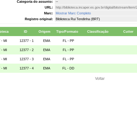
Categoria do assunto:
--
URL:
http://biblioteca.incaper.es.gov.br/digital/bitstream/it
Marc:
Mostrar Marc Completo
Registro original:
Biblioteca Rui Tendinha (BRT)
ioteca
ID
Origem
Tipo/Formato
Classificação
Cutter
 - MI
12377 - 1
EMA
FL - PP
 - MI
12377 - 2
EMA
FL - PP
 - MI
12377 - 3
EMA
FL - PP
 - MI
12377 - 4
EMA
FL - DD
Voltar