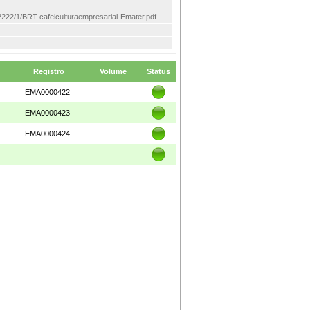
em/2222/1/BRT-cafeiculturaempresarial-Emater.pdf
Registro
Volume
Status
EMA0000422
EMA0000423
EMA0000424