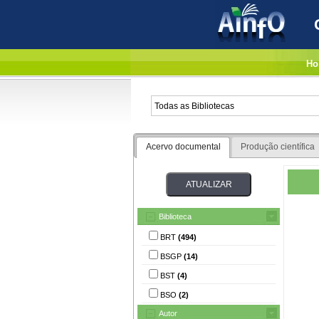
Ho
Acervo documental
Produção científica
Biblioteca
BRT
(494)
BSGP
(14)
BST
(4)
BSO
(2)
Autor