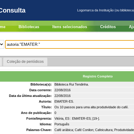
Consulta
Logomarca da Instituição (ou biblioteca
me
Bibliotecas
Itens selecionados
Créditos
Aj
Coleção de periódicos
Registro Completo
Biblioteca(s):
Biblioteca Rui Tendinha.
Data corrente:
22/08/2016
Data da última atualização:
22/08/2016
Autoria:
EMATER-ES.
Título:
Os 10 passos para uma alta produtividade do café.
Ano de publicação:
0
Fonte/Imprenta:
Vitória, ES : EMATER-ES; [19-].
Idioma:
Português
Palavras-Chave:
Café arábica; Café Conilon; Cafeicultura; Produtividade