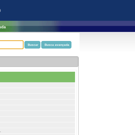
)
uda
.