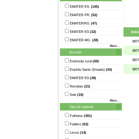
EMATER-ES.
(145)
EMATER-PR.
(52)
EMATER/RS.
(47)
EMATER-ES
(32)
Bibl
EMATER-MG.
(28)
BRT
Mais...
BRT
Assunto
BRT
Extensão rural
(50)
BRT
Espírito Santo (Estado)
(43)
EMATER-ES
(38)
Receitas
(21)
Solo
(19)
Mais...
Tipo do material
Folhetos
(391)
Folders
(63)
Livros
(14)