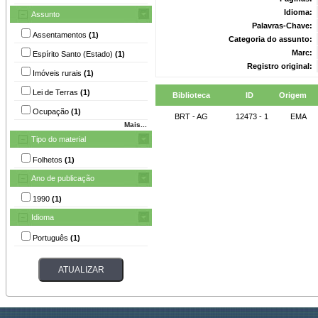
Idioma:
Assunto
Palavras-Chave:
Assentamentos
(1)
Categoria do assunto:
Marc:
Espírito Santo (Estado)
(1)
Registro original:
Imóveis rurais
(1)
Lei de Terras
(1)
Biblioteca
ID
Origem
Ocupação
(1)
BRT - AG
12473 - 1
EMA
Mais...
Tipo do material
Folhetos
(1)
Ano de publicação
1990
(1)
Idioma
Português
(1)