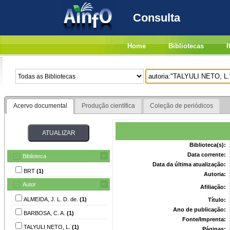
Consulta
Home
Bibliotecas
I
Acervo documental
Produção científica
Coleção de periódicos
Biblioteca(s):
Data corrente:
Biblioteca
Data da última atualização:
BRT
(1)
Autoria:
Autor
Afiliação:
ALMEIDA, J. L. D. de.
(1)
Título:
Ano de publicação:
BARBOSA, C. A.
(1)
Fonte/Imprenta:
TALYULI NETO, L.
(1)
Páginas: