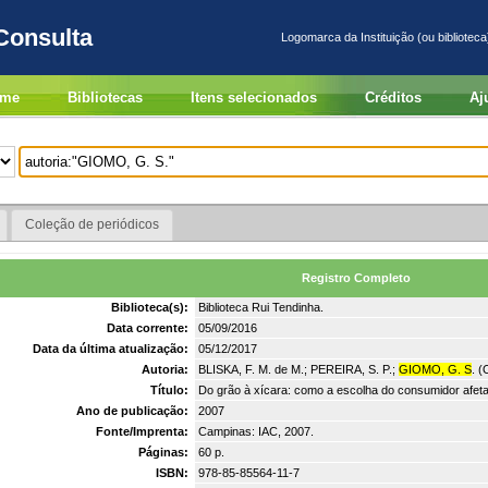
Consulta
Logomarca da Instituição (ou biblioteca
me
Bibliotecas
Itens selecionados
Créditos
Aj
Coleção de periódicos
Registro Completo
Biblioteca(s):
Biblioteca Rui Tendinha.
Data corrente:
05/09/2016
Data da última atualização:
05/12/2017
Autoria:
BLISKA, F. M. de M.; PEREIRA, S. P.;
GIOMO, G. S
. (
Título:
Do grão à xícara: como a escolha do consumidor afeta
Ano de publicação:
2007
Fonte/Imprenta:
Campinas: IAC, 2007.
Páginas:
60 p.
ISBN:
978-85-85564-11-7