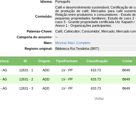
Idioma:
Português
Café e desenvolvimento sustentável; Certificação de c
de produção de café; Mercados para café sustentá
Relação entre produtores e consumidores - Estudo de
Conteúdo:
pequenas propriedades familiares; Estudo de caso 2
caso 3 - Grande propriedade certificada Utz Kapaeh r
Anexo 1 - Organizações participantes.
Palavras-Chave:
Café; Cafeicultor; Consumidor; Mercado; Mercado con
Categoria do assunto:
--
Marc:
Mostrar Marc Completo
Registro original:
Biblioteca Rui Tendinha (BRT)
ioteca
ID
Origem
Tipo/Formato
Classificação
Cutter
 - AG
12631 - 1
ADD
LV - PP
633.73
B649
 - AG
12631 - 2
ADD
LV - PP
633.73
B649
 - AG
12631 - 3
ADD
LV - PP
633.73
B649
Voltar