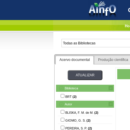
Ho
Acervo documental
Produção científica
Biblioteca
BRT
(2)
Autor
BLISKA, F. M. de M.
(2)
GIOMO, G. S.
(2)
PEREIRA, S. P.
(2)