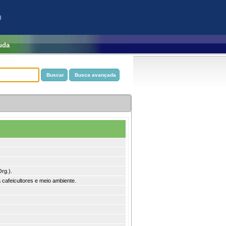
)
uda
Org.).
 cafeicultores e meio ambiente.