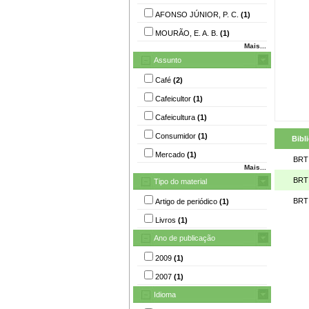
AFONSO JÚNIOR, P. C.
(1)
MOURÃO, E. A. B.
(1)
Mais...
Assunto
Café
(2)
Cafeicultor
(1)
Cafeicultura
(1)
Consumidor
(1)
Bibl
Mercado
(1)
BRT
Mais...
BRT
Tipo do material
BRT
Artigo de periódico
(1)
Livros
(1)
Ano de publicação
2009
(1)
2007
(1)
Idioma