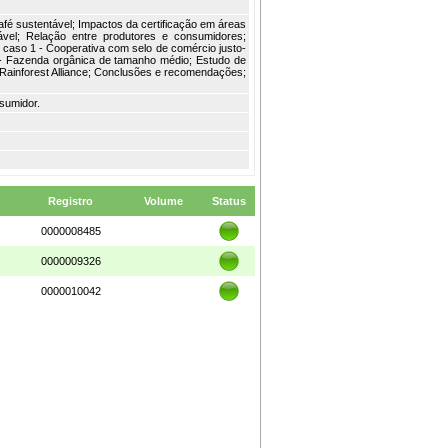
afé sustentável; Impactos da certificação em áreas
vel; Relação entre produtores e consumidores;
 caso 1 - Cooperativa com selo de comércio justo-
 - Fazenda orgânica de tamanho médio; Estudo de
 Rainforest Alliance; Conclusões e recomendações;
sumidor.
Registro
Volume
Status
0000008485
0000009326
0000010042