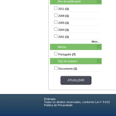
Ano de publicação
2011
(1)
2008
(1)
2005
(1)
2004
(1)
2001
(1)
Mais...
Idioma
Português
(7)
Tipo do arquivo
Documento
(1)
Embrapa
Todos os direitos reservados, conforme Lei n° 9.610
Política de Privacidade