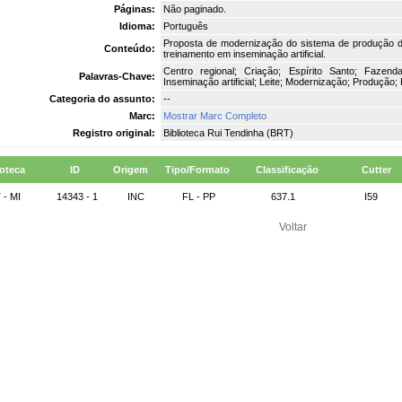
Páginas:
Não paginado.
Idioma:
Português
Proposta de modernização do sistema de produção de 
Conteúdo:
treinamento em inseminação artificial.
Centro regional; Criação; Espírito Santo; Fazen
Palavras-Chave:
Inseminação artificial; Leite; Modernização; Produção;
Categoria do assunto:
--
Marc:
Mostrar Marc Completo
Registro original:
Biblioteca Rui Tendinha (BRT)
ioteca
ID
Origem
Tipo/Formato
Classificação
Cutter
 - MI
14343 - 1
INC
FL - PP
637.1
I59
Voltar