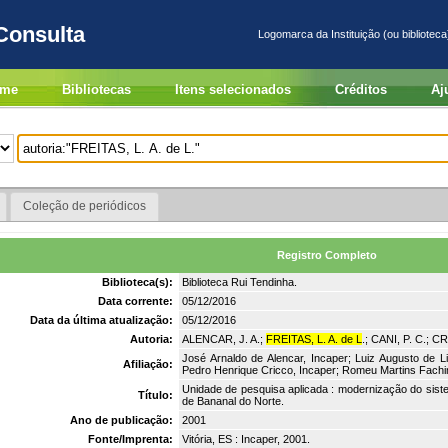
Consulta
Logomarca da Instituição (ou biblioteca
me
Bibliotecas
Itens selecionados
Créditos
Aj
Coleção de periódicos
Registro Completo
Biblioteca(s):
Biblioteca Rui Tendinha.
Data corrente:
05/12/2016
Data da última atualização:
05/12/2016
Autoria:
ALENCAR, J. A.;
FREITAS, L. A. de L
.; CANI, P. C.; C
José Arnaldo de Alencar, Incaper; Luiz Augusto de L
Afiliação:
Pedro Henrique Cricco, Incaper; Romeu Martins Fachim
Unidade de pesquisa aplicada : modernização do sist
Título:
de Bananal do Norte.
Ano de publicação:
2001
Fonte/Imprenta:
Vitória, ES : Incaper, 2001.