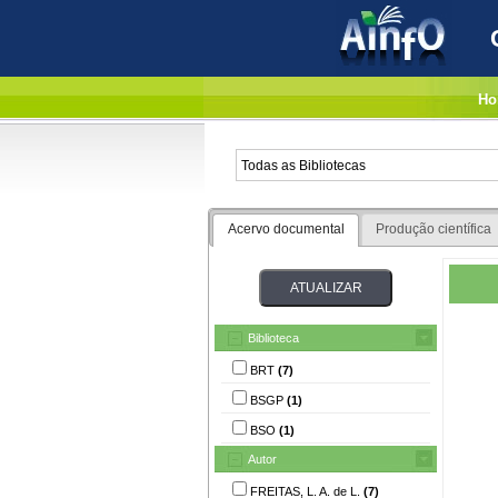
Ho
Acervo documental
Produção científica
Biblioteca
BRT
(7)
BSGP
(1)
BSO
(1)
Autor
FREITAS, L. A. de L.
(7)