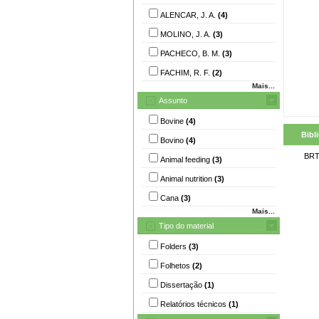
ALENCAR, J. A.
(4)
MOLINO, J. A.
(3)
PACHECO, B. M.
(3)
FACHIM, R. F.
(2)
Mais...
Assunto
Bovine
(4)
Bibl
Bovino
(4)
BRT
Animal feeding
(3)
Animal nutrition
(3)
Cana
(3)
Mais...
Tipo do material
Folders
(3)
Folhetos
(2)
Dissertação
(1)
Relatórios técnicos
(1)