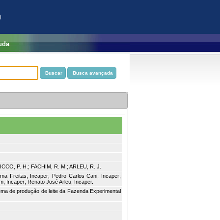
)
uda
RICCO, P. H.; FACHIM, R. M.; ARLEU, R. J.
ima Freitas, Incaper; Pedro Carlos Cani, Incaper;
, Incaper; Renato José Arleu, Incaper.
ema de produção de leite da Fazenda Experimental