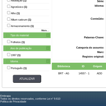
Adubação
(1)
Série:
Idioma:
Agrotóxico
(1)
Alho
(1)
Conteúdo:
Allium sativum
(1)
Armazenamento
(1)
Mais...
Tipo do material
Palavras-Chave:
Folhetos
(1)
Categoria do assunto:
Ano de publicação
Marc:
1997
(1)
Registro original:
Idioma
Biblioteca
ID
Origem
Português
(1)
BRT - AG
14557 - 1
ADD
Embrapa
Todos os direitos reservados, conforme Lei n° 9.610
Política de Privacidade