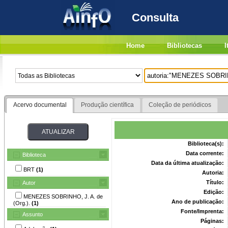
Consulta
Home
Bibliotecas
I
Acervo documental
Produção científica
Coleção de periódicos
Biblioteca(s):
Data corrente:
Biblioteca
Data da última atualização:
BRT
(1)
Autoria:
Título:
Autor
Edição:
MENEZES SOBRINHO, J. A. de
Ano de publicação:
(Org.).
(1)
Fonte/Imprenta:
Assunto
Páginas: