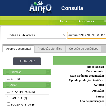
Consulta
Home
Bibliotecas
I
Acervo documental
Produção científica
Coleção de periódicos
Biblioteca(s):
Data corrente:
Biblioteca
Data da última atualização:
BRT
(5)
Tipo da produção científica:
Autoria:
Autor
Afiliação:
INFANTINI, M. B.
(5)
Título:
LANI, J. A.
(5)
Ano de publicação:
SOUZA, G. S. de.
(5)