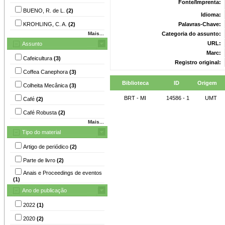
Fonte/Imprenta:
BUENO, R. de L.
(2)
Idioma:
KROHLING, C. A.
(2)
Palavras-Chave:
Mais...
Categoria do assunto:
URL:
Assunto
Marc:
Cafeicultura
(3)
Registro original:
Coffea Canephora
(3)
Biblioteca
ID
Origem
Colheita Mecânica
(3)
BRT - MI
14586 - 1
UMT
Café
(2)
Café Robusta
(2)
Mais...
Tipo do material
Artigo de periódico
(2)
Parte de livro
(2)
Anais e Proceedings de eventos
(1)
Ano de publicação
2022
(1)
2020
(2)