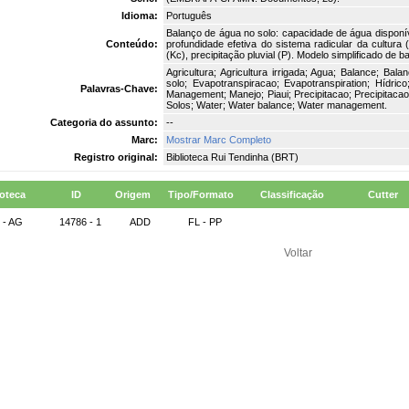
Idioma:
Português
Balanço de água no solo: capacidade de água disponível
Conteúdo:
profundidade efetiva do sistema radicular da cultura (
(Kc), precipitação pluvial (P). Modelo simplificado de 
Agricultura; Agricultura irrigada; Agua; Balance; Bal
solo; Evapotranspiracao; Evapotranspiration; Hídrico; I
Palavras-Chave:
Management; Manejo; Piaui; Precipitacao; Precipitacao pl
Solos; Water; Water balance; Water management.
Categoria do assunto:
--
Marc:
Mostrar Marc Completo
Registro original:
Biblioteca Rui Tendinha (BRT)
ioteca
ID
Origem
Tipo/Formato
Classificação
Cutter
 - AG
14786 - 1
ADD
FL - PP
Voltar