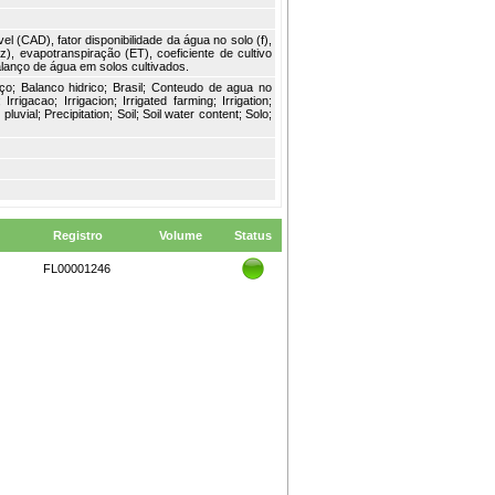
 (CAD), fator disponibilidade da água no solo (f),
z), evapotranspiração (ET), coeficiente de cultivo
balanço de água em solos cultivados.
anço; Balanco hidrico; Brasil; Conteudo de agua no
rrigacao; Irrigacion; Irrigated farming; Irrigation;
uvial; Precipitation; Soil; Soil water content; Solo;
Registro
Volume
Status
FL00001246