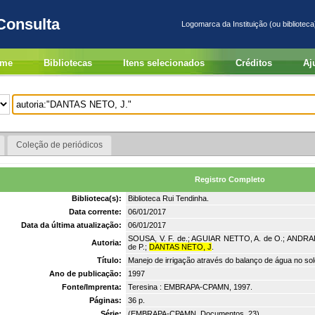
Consulta
Logomarca da Instituição (ou biblioteca
me
Bibliotecas
Itens selecionados
Créditos
Aj
Coleção de periódicos
Registro Completo
Biblioteca(s):
Biblioteca Rui Tendinha.
Data corrente:
06/01/2017
Data da última atualização:
06/01/2017
SOUSA, V. F. de.; AGUIAR NETTO, A. de O.; ANDRAD
Autoria:
de P.;
DANTAS NETO, J
.
Título:
Manejo de irrigação através do balanço de água no sol
Ano de publicação:
1997
Fonte/Imprenta:
Teresina : EMBRAPA-CPAMN, 1997.
Páginas:
36 p.
Série:
(EMBRAPA-CPAMN. Documentos, 23).