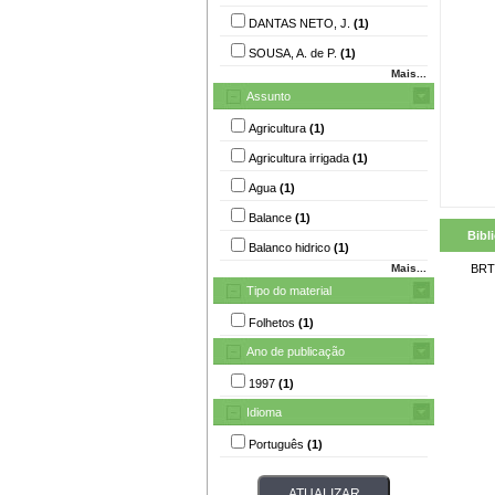
DANTAS NETO, J.
(1)
SOUSA, A. de P.
(1)
Mais...
Assunto
Agricultura
(1)
Agricultura irrigada
(1)
Agua
(1)
Balance
(1)
Bibl
Balanco hidrico
(1)
Mais...
BRT
Tipo do material
Folhetos
(1)
Ano de publicação
1997
(1)
Idioma
Português
(1)