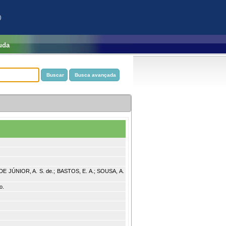
)
uda
E JÚNIOR, A. S. de.; BASTOS, E. A.; SOUSA, A.
o.