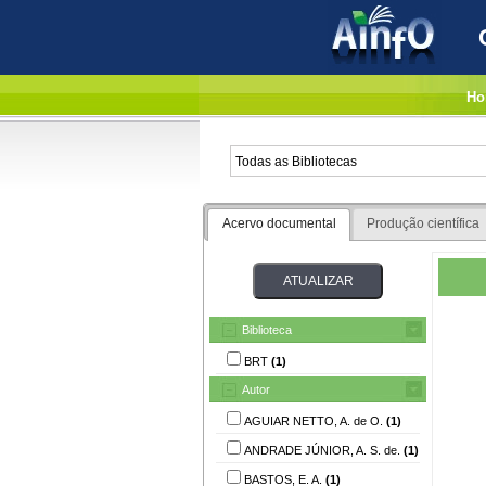
Ho
Acervo documental
Produção científica
Biblioteca
BRT
(1)
Autor
AGUIAR NETTO, A. de O.
(1)
ANDRADE JÚNIOR, A. S. de.
(1)
BASTOS, E. A.
(1)