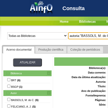
Consulta
Home
Bibliotecas
I
Acervo documental
Produção científica
Coleção de periódicos
Biblioteca(s):
Data corrente:
Biblioteca
Data da última atualização:
BRT
(6)
Autoria:
Título:
BSGP
(1)
Ano de publicação:
Autor
Fonte/Imprenta:
BASSOLS, M. do C.
(6)
Páginas:
Série:
FELICIANO, A. J.
(5)