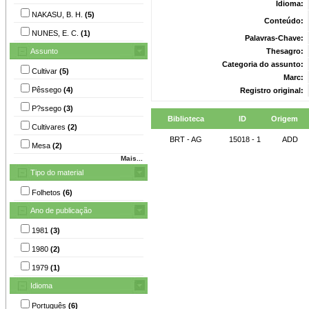
Idioma:
NAKASU, B. H.
(5)
Conteúdo:
NUNES, E. C.
(1)
Palavras-Chave:
Assunto
Thesagro:
Categoria do assunto:
Cultivar
(5)
Marc:
Pêssego
(4)
Registro original:
P?ssego
(3)
Biblioteca
ID
Origem
Cultivares
(2)
BRT - AG
15018 - 1
ADD
Mesa
(2)
Mais...
Tipo do material
Folhetos
(6)
Ano de publicação
1981
(3)
1980
(2)
1979
(1)
Idioma
Português
(6)