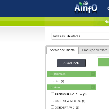
Ho
Acervo documental
Produção científica
Biblioteca
BRT
(2)
Autor
FREITAS FILHO, A. de.
(2)
CASTRO, A. M. G. de.
(1)
GOEDERT, W. J.
(1)