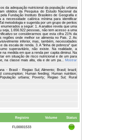
icos da adequação nutricional da população urbana
oram obtidos da Pesquisa do Estudo Nacional da
ela Fundação Instituto Brasileiro de Geografia e
a a necessidade calórica mínima para identificar
Tal metodologia e sugerida por um grupo de peritos
enumerados a seguir: 1. A analise revela que uma
 ou seja, 1.656.922 pessoas, não tem acesso a uma
gnificativo se considerarmos que esta cifra 21% da
s regiões onde melhor se alimenta no Pais. 2. As
visivelmente inferior, mas, também, necessidades
ce da escala de renda. 3. A "linha de pobreza" que
mo superavitário, não existe. Na realidade, a
ce na medida em que a renda per capita diminui. Na
tar em situação de risco nutricional e de um para
e, na classe mais alta, ela e de um pa...
Mostrar
 - Brasil - Regiao Sul; Alimento; Brasil; brazil;
d consumption; Human feeding; Human nutrition;
População urbana; Poverty; Regiao Sul; Rural
Registro
Volume
Status
FL00001533