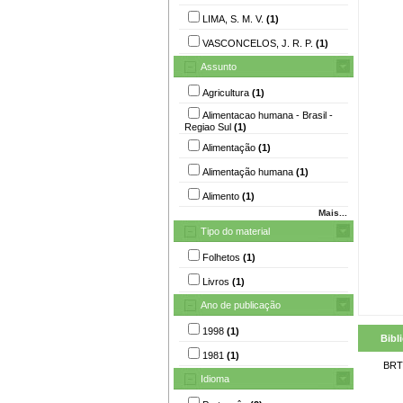
LIMA, S. M. V.
(1)
VASCONCELOS, J. R. P.
(1)
Assunto
Agricultura
(1)
Alimentacao humana - Brasil -
Regiao Sul
(1)
Alimentação
(1)
Alimentação humana
(1)
Alimento
(1)
Mais...
Tipo do material
Folhetos
(1)
Livros
(1)
Ano de publicação
1998
(1)
Bibl
1981
(1)
BRT
Idioma