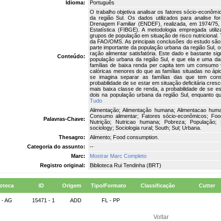
Idioma:
Português
O trabalho objetiva analisar os fatores sócio-econôm
da região Sul. Os dados utilizados para analise f
Drenagem Familiar (ENDEF), realizada, em 1974/75, p
Estatística (FIBGE). A metodologia empregada utiliz
grupos de população em situação de risco nutricional. 
da FAO/OMS. As principais conclusões do estudo são 
parte importante da população urbana da região Sul,
ração alimentar satisfatória. Este dado e bastante si
Conteúdo:
população urbana da região Sul, e que ela e uma da
famílias de baixa renda per capita tem um consumo 
calóricas menores do que as famílias situadas no ápi
se imagina separar as famílias das que tem consu
probabilidade de se estar em situação deficitária cres
mais baixa classe de renda, a probabilidade de se es
dois na população urbana da região Sul, enquanto qu
Tudo
Alimentação; Alimentação humana; Alimentacao humana
Consumo alimentar; Fatores sócio-econômicos; Foo
Palavras-Chave:
Nutrição; Nutricao humana; Pobreza; População; 
sociology; Sociologia rural; South; Sul; Urbana.
Thesagro:
Alimento; Food consumption.
Categoria do assunto:
--
Marc:
Mostrar Marc Completo
Registro original:
Biblioteca Rui Tendinha (BRT)
ioteca
ID
Origem
Tipo/Formato
Classificação
Cutter
 - AG
15471 - 1
ADD
FL - PP
Voltar