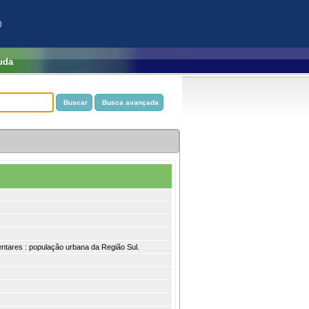
)
uda
entares : população urbana da Região Sul.