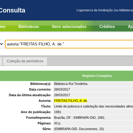
Consulta
Logomarca da Instituição (ou biblioteca
me
Bibliotecas
Itens selecionados
Créditos
Aj
Coleção de periódicos
Registro Completo
Biblioteca(s):
Biblioteca Rui Tendinha.
Data corrente:
28/03/2017
Data da última atualização:
28/03/2017
Autoria:
FREITAS FILHO, A. de
.
Título:
Limite de pobreza e satisfação das necessidades alim
Ano de publicação:
1981
Fonte/Imprenta:
Brasília, DF : EMBRAPA-DID, 1981.
Páginas:
43 p.
Série:
(EMBRAPA-DID. Documentos, 15).