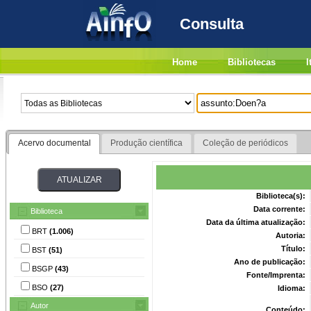
Consulta
Home
Bibliotecas
I
Acervo documental
Produção científica
Coleção de periódicos
Biblioteca(s):
Data corrente:
Biblioteca
Data da última atualização:
BRT
(1.006)
Autoria:
Título:
BST
(51)
Ano de publicação:
BSGP
(43)
Fonte/Imprenta:
BSO
(27)
Idioma:
Autor
Conteúdo: