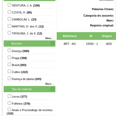
VENTURA, J. A.
(106)
Palavras-Chave:
COSTA, H.
(85)
Categoria do assunto:
ZAMBOLIM, L.
(23)
Marc:
Registro original:
MARTINS, D. dos S.
(12)
TATAGIBA, J. da S.
(12)
Biblioteca
ID
Origem
Mais...
Assunto
BRT - AG
15592 - 1
ADD
Doença
(580)
Praga
(358)
Brasil
(283)
Cultivo
(222)
Doença de planta
(203)
Mais...
Tipo do material
Livros
(377)
Folhetos
(376)
Anais e Proceedings de eventos
(102)