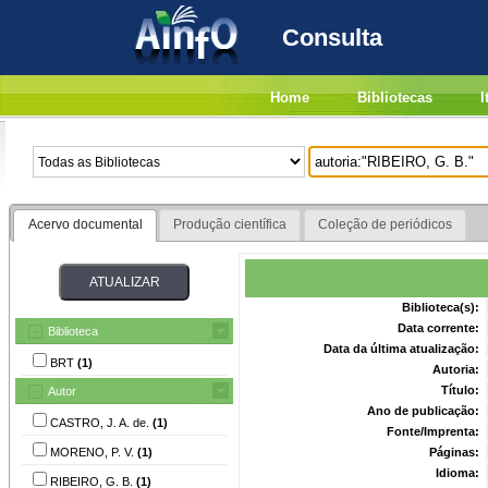
Consulta
Home
Bibliotecas
I
Acervo documental
Produção científica
Coleção de periódicos
Biblioteca(s):
Data corrente:
Biblioteca
Data da última atualização:
BRT
(1)
Autoria:
Título:
Autor
Ano de publicação:
CASTRO, J. A. de.
(1)
Fonte/Imprenta:
MORENO, P. V.
(1)
Páginas:
Idioma:
RIBEIRO, G. B.
(1)