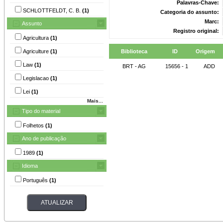
Palavras-Chave:
SCHLOTTFELDT, C. B.
(1)
Categoria do assunto:
Marc:
Assunto
Registro original:
Agricultura
(1)
Agriculture
(1)
Biblioteca
ID
Origem
Law
(1)
BRT - AG
15656 - 1
ADD
Legislacao
(1)
Lei
(1)
Mais...
Tipo do material
Folhetos
(1)
Ano de publicação
1989
(1)
Idioma
Português
(1)