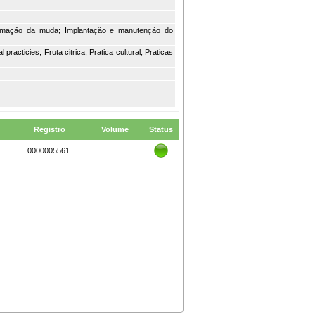
Formação da muda; Implantação e manutenção do
al practicies; Fruta citrica; Pratica cultural; Praticas
Registro
Volume
Status
0000005561