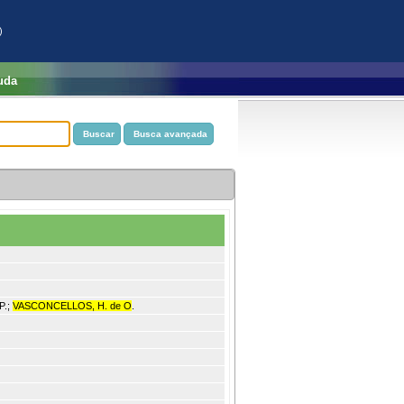
)
uda
P.;
VASCONCELLOS, H. de O
.