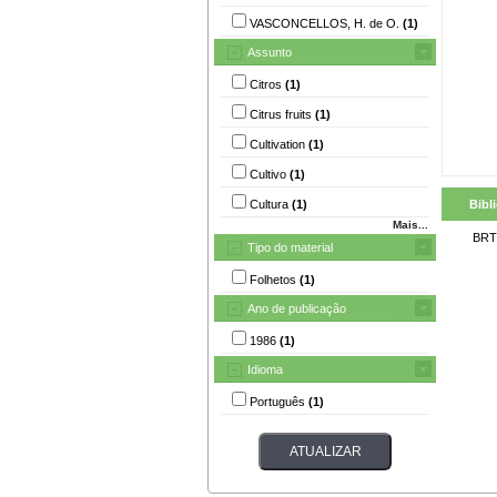
VASCONCELLOS, H. de O.
(1)
Assunto
Citros
(1)
Citrus fruits
(1)
Cultivation
(1)
Cultivo
(1)
Cultura
(1)
Bibl
Mais...
BRT
Tipo do material
Folhetos
(1)
Ano de publicação
1986
(1)
Idioma
Português
(1)