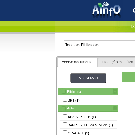
Ho
Acervo documental
Produção científica
Biblioteca
BRT
(1)
Autor
ALVES, R. C. P.
(1)
BARROS, J.C. da S. M. de.
(1)
GRACA, J.
(1)