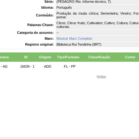
Série:
(PESAGRO-Rio. Informe técnico, 7).
Idioma:
Português
Produção da muda cítrica; Sementeira; Viveiro; 
Conteúdo:
pomar.
Citros; Citrus fruits; Cultivation; Cultivo; Cultura; Cultur
Palavras-Chave:
culturais.
Categoria do assunto:
--
Marc:
Mostrar Marc Completo
Registro original:
Biblioteca Rui Tendinha (BRT)
ioteca
ID
Origem
Tipo/Formato
Classificação
Cutter
 - AG
16639 - 1
ADD
FL - PP
Voltar