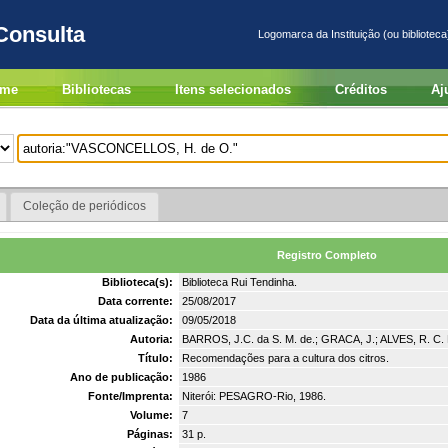
Consulta
Logomarca da Instituição (ou biblioteca
me
Bibliotecas
Itens selecionados
Créditos
Aj
Coleção de periódicos
Registro Completo
Biblioteca(s):
Biblioteca Rui Tendinha.
Data corrente:
25/08/2017
Data da última atualização:
09/05/2018
Autoria:
BARROS, J.C. da S. M. de.; GRACA, J.; ALVES, R. C. 
Título:
Recomendações para a cultura dos citros.
Ano de publicação:
1986
Fonte/Imprenta:
Niterói: PESAGRO-Rio, 1986.
Volume:
7
Páginas:
31 p.