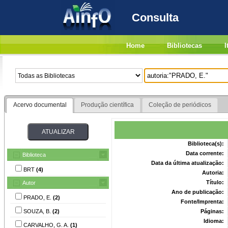
Consulta
Home
Bibliotecas
I
Acervo documental
Produção científica
Coleção de periódicos
Biblioteca(s):
Data corrente:
Biblioteca
Data da última atualização:
BRT
(4)
Autoria:
Título:
Autor
Ano de publicação:
PRADO, E.
(2)
Fonte/Imprenta:
SOUZA, B.
(2)
Páginas:
Idioma:
CARVALHO, G. A.
(1)