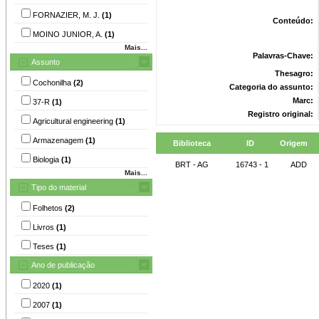
FORNAZIER, M. J.
(1)
Conteúdo:
MOINO JUNIOR, A.
(1)
Mais...
Palavras-Chave:
Assunto
Thesagro:
Cochonilha
(2)
Categoria do assunto:
Marc:
37-R
(1)
Registro original:
Agricultural engineering
(1)
Armazenagem
(1)
Biblioteca
ID
Origem
Biologia
(1)
BRT - AG
16743 - 1
ADD
Mais...
Tipo do material
Folhetos
(2)
Livros
(1)
Teses
(1)
Ano de publicação
2020
(1)
2007
(1)